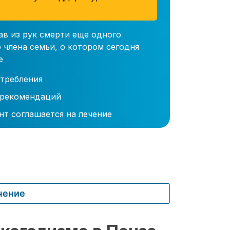
ав из рук смерти еще одного
 члена семьи, о котором сегодня
е
требления
 рекомендаций
нт соглашается на лечение
чение