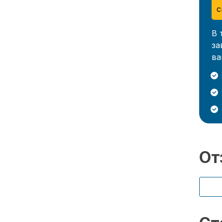
с
В 
за
ва
От