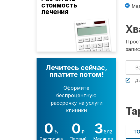
стоимость
Мед
лечения
Хв
Прост
запис
Лечитесь сейчас,
платите потом!
Да
Оформите
беспроцентную
рассрочку на услуги
Та
клиники
0
0
3
Т
%
₽
6/12
Рассрочка
Первый
Месяцев