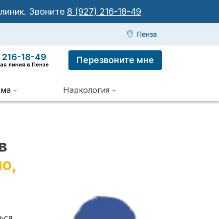
клиник.
Звоните
8 (927) 216-18-49
Пенза
 216-18-49
Перезвоните мне
ая линия в Пензе
зма
Наркология
в
о,
ься