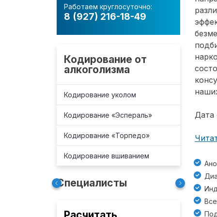
Работаем круглосуточно:
разл
8 (927) 216-18-49
эффе
безм
подб
нарко
Кодирование от
алкоголизма
состо
консу
наших
Кодирование уколом
Дата 
Кодирование «Эспераль»
Кодирование «Торпедо»
Читат
Кодирование вшиванием
Ано
Диа
Специалисты
Инд
Все
Расчитать
Под