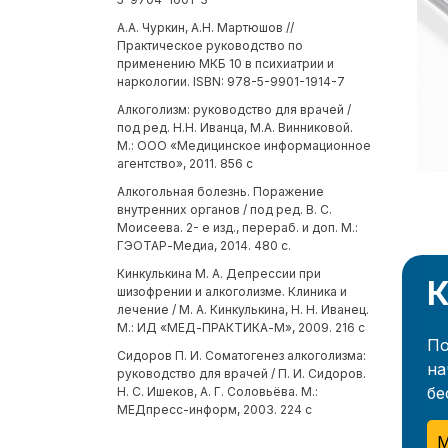
А.А. Чуркин, А.Н. Мартюшов //
Практическое руководство по
применению МКБ 10 в психиатрии и
наркологии. ISBN: 978-5-9901-1914-7
Алкоголизм: руководство для врачей /
под ред. Н.Н. Иванца, М.А. Винниковой.
М.: ООО «Медицинское информационное
агентство», 2011. 856 с
Алкогольная болезнь. Поражение
внутренних органов / под ред. В. С.
Моисеева. 2- е изд., перераб. и доп. М.:
ГЭОТАР-Медиа, 2014. 480 с.
Кинкулькина М. А. Депрессии при
К
шизофрении и алкоголизме. Клиника и
лечение / М. А. Кинкулькина, Н. Н. Иванец.
М.: ИД «МЕД-ПРАКТИКА-М», 2009. 216 с
По
Сидоров П. И. Соматогенез алкоголизма:
на
руководство для врачей / П. И. Сидоров.
бе
Н. С. Ишеков, А. Г. Соловьёва. М.:
МЕДпресс-информ, 2003. 224 с
М