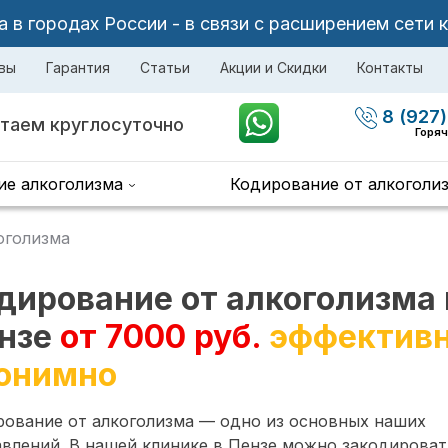
в городах России - в связи с расширением сети 
вы
Гарантия
Статьи
Акции и Скидки
Контакты
8 (927)
таем круглосуточно
Горяч
ие алкоголизма
Кодирование от алкоголи
оголизма
дирование от алкоголизма 
нзе
от 7000 руб.
эффективн
онимно
рование от алкоголизма — одно из основных наших
влений. В нашей клинике в Пензе можно закодироват