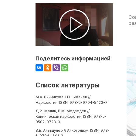
Со
ре
Поделитесь информацией
Список литературы
М.А. Винникова, Н.Н. Иванец //
Наркология. ISBN: 978-5-9704-5423-7
Д.И. Малин, В.М. Медведев //
Клиническая наркология. ISBN: 978-5-
9502-0728-0
В.Б. Альтшулер // Алкоголизм. ISBN: 978-
5-9704-1601-3