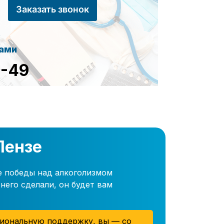
Заказать звонок
сами
8-49
Пензе
е победы над алкоголизмом
него сделали, он будет вам
иональную поддержку, вы — со