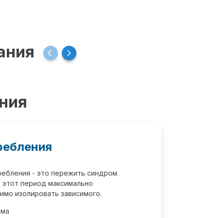
ания
ения
ребления
требления - это пережить синдром
 этот период максимально
имо изолировать зависимого.
зма