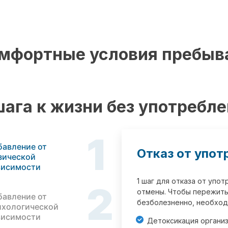
мфортные условия пребыв
шага к жизни без употребл
1
бавление от
Отказ от упот
зической
висимости
1 шаг для отказа от упо
2
отмены. Чтобы пережить
бавление от
безболезненно, необход
ихологической
висимости
Детоксикация органи