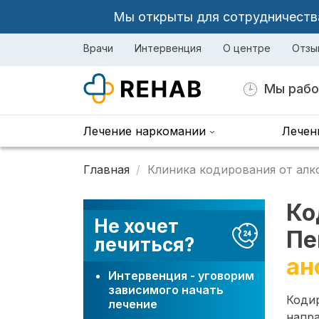
Мы открыты для сотрудничества 
Врачи
Интервенция
О центре
Отзы
Мы рабо
Лечение наркомании
Лечен
Главная
Клиника кодирования от алк
Ко
Не хочет
Пе
лечиться?
ан
Интервенция - уговорим
зависимого начать
Коди
лечение
напра