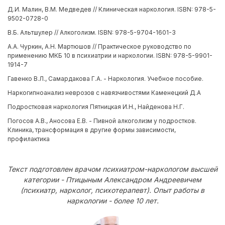
Д.И. Малин, В.М. Медведев // Клиническая наркология. ISBN: 978-5-
9502-0728-0
В.Б. Альтшулер // Алкоголизм. ISBN: 978-5-9704-1601-3
А.А. Чуркин, А.Н. Мартюшов // Практическое руководство по
применению МКБ 10 в психиатрии и наркологии. ISBN: 978-5-9901-
1914-7
Гавенко В.Л., Самардакова Г.А. - Наркология. Учебное пособие.
Наркогипноанализ неврозов с навязчивостями Каменецкий Д.А
Подростковая наркология Пятницкая И.Н., Найденова Н.Г.
Погосов А.В., Аносова Е.В. - Пивной алкоголизм у подростков.
Клиника, трансформация в другие формы зависимости,
профилактика
Текст подготовлен врачом психиатром-наркологом высшей
категории - Птицыным Александром Андреевичем
(психиатр, нарколог, психотерапевт). Опыт работы в
наркологии - более 10 лет.