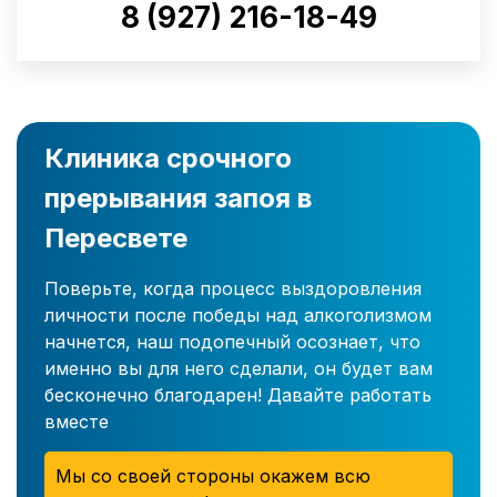
8 (927) 216-18-49
Клиника срочного
прерывания запоя в
Пересвете
Поверьте, когда процесс выздоровления
личности после победы над алкоголизмом
начнется, наш подопечный осознает, что
именно вы для него сделали, он будет вам
бесконечно благодарен! Давайте работать
вместе
Мы со своей стороны окажем всю