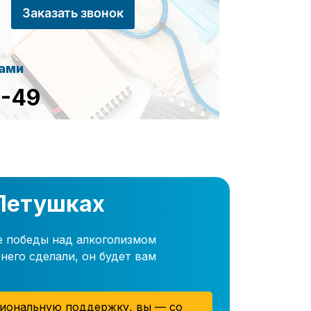
Заказать звонок
сами
8-49
 Петушках
е победы над алкоголизмом
него сделали, он будет вам
иональную поддержку, вы — со