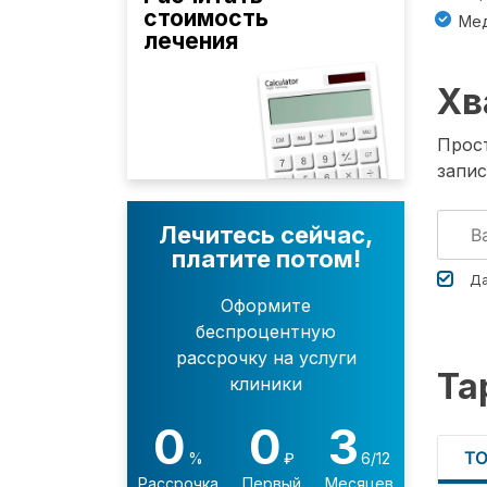
стоимость
Мед
лечения
Хв
Прост
запис
Лечитесь сейчас,
платите потом!
Да
Оформите
беспроцентную
рассрочку на услуги
Та
клиники
0
0
3
Т
%
₽
6/12
Рассрочка
Первый
Месяцев