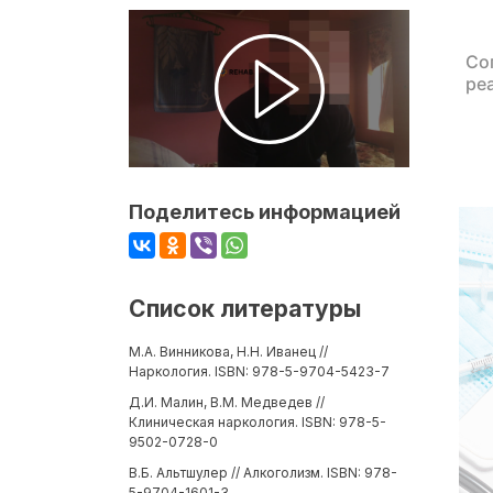
Со
ре
Поделитесь информацией
Список литературы
М.А. Винникова, Н.Н. Иванец //
Наркология. ISBN: 978-5-9704-5423-7
Д.И. Малин, В.М. Медведев //
Клиническая наркология. ISBN: 978-5-
9502-0728-0
В.Б. Альтшулер // Алкоголизм. ISBN: 978-
5-9704-1601-3