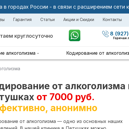
в городах России - в связи с расширением сети 
вы
Гарантия
Статьи
Акции и Скидки
Контакты
8 (927)
таем круглосуточно
Горячая 
ие алкоголизма
Кодирование от алкоголи
оголизма
дирование от алкоголизма 
тушках
от 7000 руб.
фективно, анонимно
рование от алкоголизма — одно из основных наших
авлений. В нашей клинике в Петушках можно