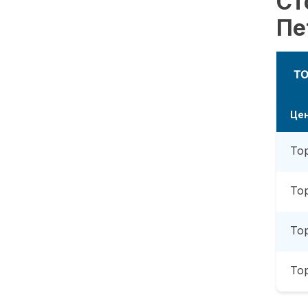
Ст
Пе
Т
Це
То
То
То
То