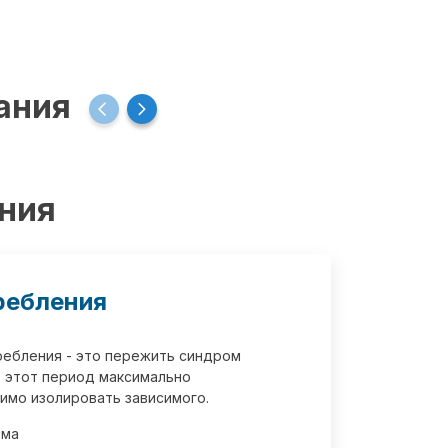
ания
ения
ребления
требления - это пережить синдром
 этот период максимально
имо изолировать зависимого.
зма