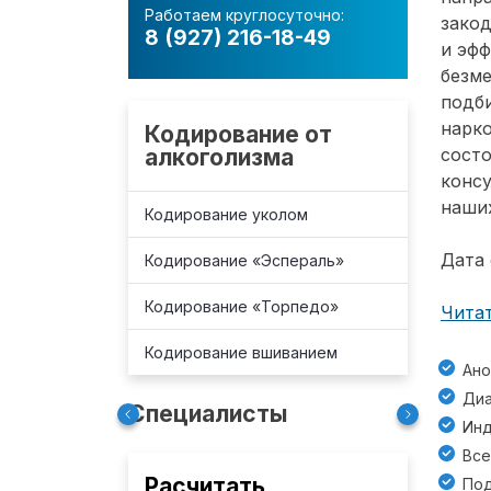
Работаем круглосуточно:
зако
8 (927) 216-18-49
и эф
безм
подб
нарко
Кодирование от
алкоголизма
состо
консу
наших
Кодирование уколом
Дата 
Кодирование «Эспераль»
Кодирование «Торпедо»
Читат
Кодирование вшиванием
Ано
Диа
Специалисты
Инд
Все
Расчитать
Под