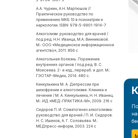
А.А. Чуркин, А.Н. Мартюшов //
Практическое руководство по
применению МКБ 10 в психиатрии и
наркологии. ISBN: 978-5-9901-1914-7
Алкоголизм: руководство для врачей /
под ред. Н.Н. Иванца, М.А. Винниковой.
М.: ООО «Медицинское информационное
агентство», 2011. 856 с
Алкогольная болезнь. Поражение
внутренних органов / под ред. В. С.
Моисеева. 2- е изд., перераб. и доп. М.:
ГЭОТАР-Медиа, 2014. 480 с.
Кинкулькина М. А. Депрессии при
К
шизофрении и алкоголизме. Клиника и
лечение / М. А. Кинкулькина, Н. Н. Иванец.
М.: ИД «МЕД-ПРАКТИКА-М», 2009. 216 с
По
Сидоров П. И. Соматогенез алкоголизма:
на
руководство для врачей / П. И. Сидоров.
бе
Н. С. Ишеков, А. Г. Соловьёва. М.:
МЕДпресс-информ, 2003. 224 с
М