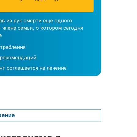
ав из рук смерти еще одного
 члена семьи, о котором сегодня
е
требления
 рекомендаций
нт соглашается на лечение
чение