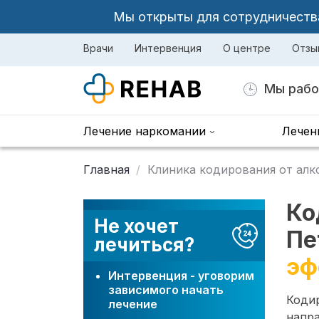
Мы открыты для сотрудничества 
Врачи
Интервенция
О центре
Отзы
Мы рабо
Лечение наркомании
Лечен
Главная
Клиника кодирования от алк
Ко
Не хочет
Пе
лечиться?
эф
Интервенция - уговорим
зависимого начать
Коди
лечение
напр