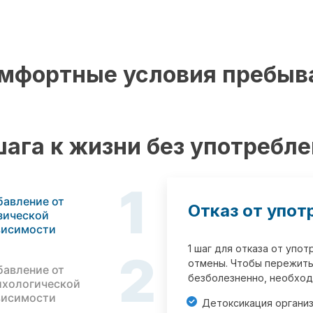
мфортные условия пребыв
шага к жизни без употребл
1
бавление от
Отказ от упот
зической
висимости
1 шаг для отказа от упо
2
отмены. Чтобы пережить
бавление от
безболезненно, необход
ихологической
висимости
Детоксикация органи