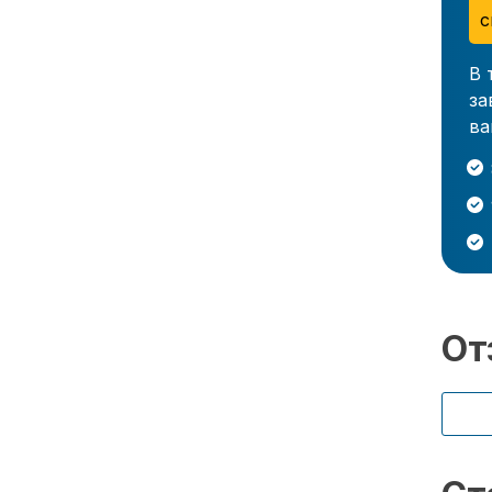
с
В 
за
ва
От