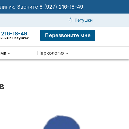
клиник.
Звоните
8 (927) 216-18-49
Петушки
 216-18-49
Перезвоните мне
линия в Петушках
зма
Наркология
в