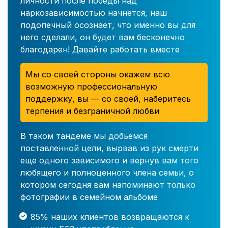
личности после победы над
наркозависимостью начнется, наш
подопечный осознает, что именно вы для
него сделали, он будет вам бесконечно
благодарен! Давайте работать вместе
Мы со своей стороны окажем всю
возможную профессиональную
поддержку, вы — со своей, наберитесь
терпения и безграничной любви
В таком тандеме мы добьемся
поставленной цели, вырвав из рук смерти
еще одного зависимого и вернув вам того
любящего и полноценного члена семьи, о
котором сегодня вам напоминают только
фотографии в семейном альбоме
85% наших клиентов возвращаются к