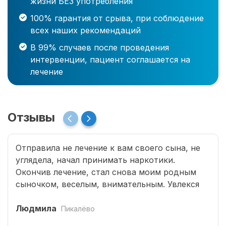
жизни БЕЗ употребления
100% гарантия от срыва, при соблюдение
всех наших рекомендаций
В 99% случаев после проведения
интервенции, пациент соглашается на
лечение
Отзывы
Отправила не лечение к вам своего сына, не
углядела, начал принимать наркотики.
Окончив лечение, стал снова моим родным
сыночком, веселым, внимательным. Увлекся
программированием, занимается бегом.
Страшно подумать, что было бы без помощи
Людмила
Пикалёво
специалистов Рехаб.