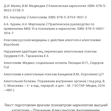
Д.И. Малин, В.М. Медведев // Клиническая наркология. ISBN: 978-5-
9502-0728-0
В.Б. Альтшулер // Алкоголизм. ISBN: 978-5-9704-1601-3
А.А. Чуркин, А.Н. Мартюшов // Практическое руководство по
применению МКБ 10 в психиатрии и наркологии. ISBN: 978-5-9901-
1914-7
Классики русской медицины о действии алкоголя и алкоголизме
Воробьев
Нарушения адаптации лиц, перенесших алкогольные психозы
Оруджев Н.Я., Тараканова Е.А
Алкоголизм. Медико-социальные аспекты Лисицын Ю.П., Сидоров
П.И
Алкоголизм и алкогольные психозы Банщиков В.М., Короленко Ц.П
Алкогольная болезнь. Поражение внутренних органов / под ред. В.
С. Моисеева. – 2- е изд., перераб. и доп. – М.: ГЭОТАР-Медиа, 2014.
– 480 с.
Текст подготовлен врачом психиатром-наркологом высшей
категории - Птицыным Александром Андреевичем