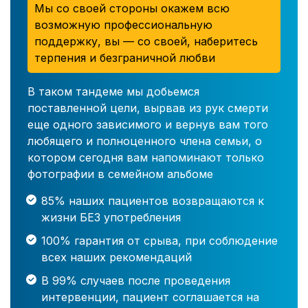
Мы со своей стороны окажем всю
возможную профессиональную
поддержку, вы — со своей, наберитесь
терпения и безграничной любви
В таком тандеме мы добьемся
поставленной цели, вырвав из рук смерти
еще одного зависимого и вернув вам того
любящего и полноценного члена семьи, о
котором сегодня вам напоминают только
фотографии в семейном альбоме
85% наших пациентов возвращаются к
жизни БЕЗ употребления
100% гарантия от срыва, при соблюдение
всех наших рекомендаций
В 99% случаев после проведения
интервенции, пациент соглашается на