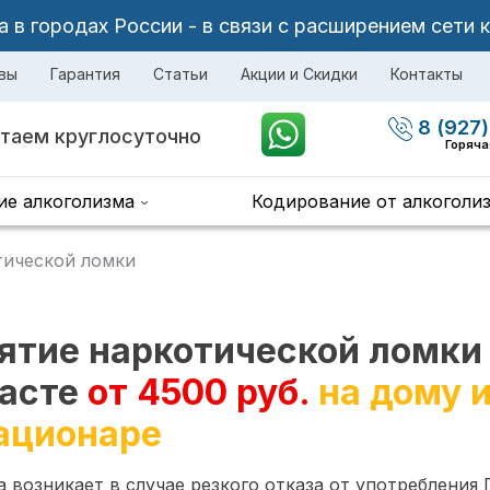
в городах России - в связи с расширением сети 
вы
Гарантия
Статьи
Акции и Скидки
Контакты
8 (927)
таем круглосуточно
Горяча
ие алкоголизма
Кодирование от алкоголи
тической ломки
ятие наркотической ломки
асте
от 4500 руб.
на дому и
ационаре
 возникает в случае резкого отказа от употребления 