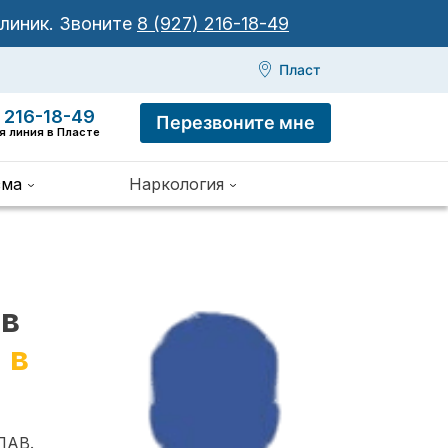
клиник.
Звоните
8 (927) 216-18-49
Пласт
 216-18-49
Перезвоните мне
я линия в Пласте
зма
Наркология
 в
 в
ПАВ.