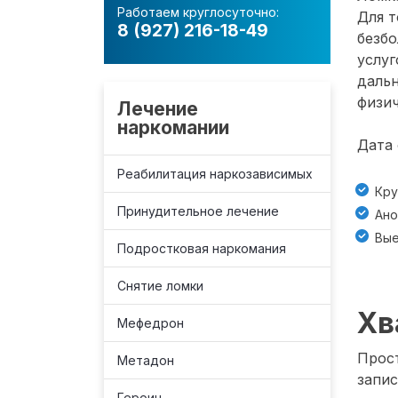
Работаем круглосуточно:
Для т
8 (927) 216-18-49
безб
услуг
даль
физич
Лечение
наркомании
Дата 
Реабилитация наркозависимых
Кру
Принудительное лечение
Ано
Вые
Подростковая наркомания
Снятие ломки
Хв
Мефедрон
Прост
Метадон
запис
Героин