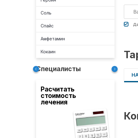
Соль
Да
Спайс
Амфетамин
Та
Кокаин
Специалисты
Н
Расчитать
стоимость
лечения
Ко