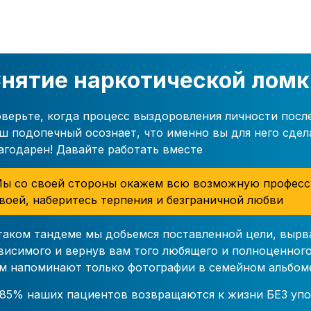
нятие наркотической ломк
верьте, когда процесс выздоровления личности посл
ш подопечный осознает, что именно вы для него сдел
агодарен! Давайте работать вместе
ы со своей стороны окажем всю возможную професс
воей, наберитесь терпения и безграничной любви
таком тандеме мы добьемся поставленной цели, вырв
висимого и вернув вам того любящего и полноценного
м напоминают только фотографии в семейном альбом
85% наших пациентов возвращаются к жизни БЕЗ упо