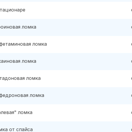
стационаре
роиновая ломка
фетаминовая ломка
каиновая ломка
тадоновая ломка
федроновая ломка
олевая" ломка
мка от спайса