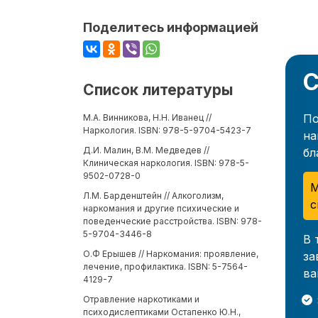
Поделитесь информацией
С
Список литературы
По
М.А. Винникова, Н.Н. Иванец //
Наркология. ISBN: 978-5-9704-5423-7
на
Д.И. Малин, В.М. Медведев //
бл
Клиническая наркология. ISBN: 978-5-
9502-0728-0
М
Л.М. Барденштейн // Алкоголизм,
с
наркомания и другие психические и
поведенческие расстройства. ISBN: 978-
5-9704-3446-8
В 
О.Ф Ерышев // Наркомания: проявление,
за
лечение, профилактика. ISBN: 5-7564-
ва
4129-7
Отравление наркотиками и
психодислептиками Остапенко Ю.Н.,