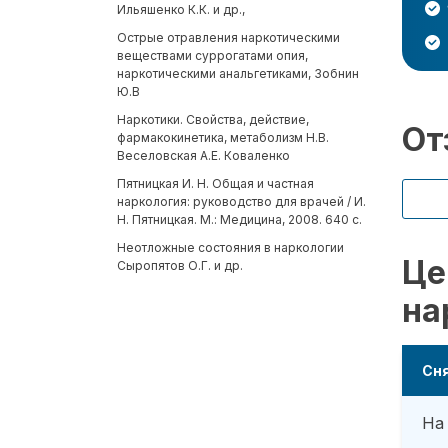
Ильяшенко К.К. и др.,
Острые отравления наркотическими
веществами суррогатами опия,
наркотическими анальгетиками, Зобнин
Ю.В
Наркотики. Свойства, действие,
От
фармакокинетика, метаболизм Н.В.
Веселовская А.Е. Коваленко
Пятницкая И. Н. Общая и частная
наркология: руководство для врачей / И.
Н. Пятницкая. М.: Медицина, 2008. 640 с.
Неотложные состояния в наркологии
Це
Сыропятов О.Г. и др.
на
Сня
На