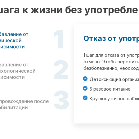
шага к жизни без употребл
1
бавление от
Отказ от упот
зической
висимости
1 шаг для отказа от упо
2
отмены. Чтобы пережить
бавление от
безболезненно, необход
ихологической
висимости
Детоксикация органи
3
5 разовое питание
Круглосуточное набл
провождение после
абилитации