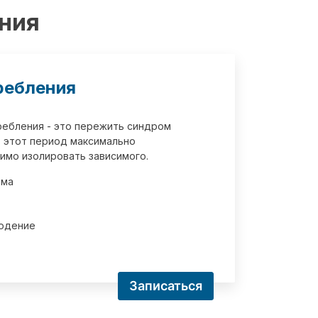
ения
ребления
требления - это пережить синдром
 этот период максимально
имо изолировать зависимого.
зма
юдение
Записаться