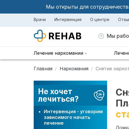
Мы открыты для сотрудничества 
Врачи
Интервенция
О центре
Отзы
Мы рабо
Лечение наркомании
Лечен
Главная
Наркомания
Снятие нарко
Сн
Не хочет
лечиться?
Пл
Интервенция - уговорим
ст
зависимого начать
лечение
Ломка