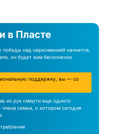
и в Пласте
е победы над наркоманией начнется,
али, он будет вам бесконечно
иональную поддержку, вы — со
ав из рук смерти еще одного
 члена семьи, о котором сегодня
е
требления