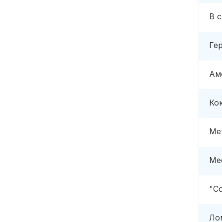
В 
Ге
Ам
Ко
Ме
Ме
"С
Ло