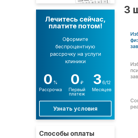
3 
Лечитесь сейчас,
платите потом!
Из
Оформите
фи
за
беспроцентную
рассрочку на услуги
клиники
Из
пс
0
0
3
за
%
₽
6/12
Рассрочка
Первый
Месяцев
платеж
Со
ре
Узнать условия
Способы оплаты