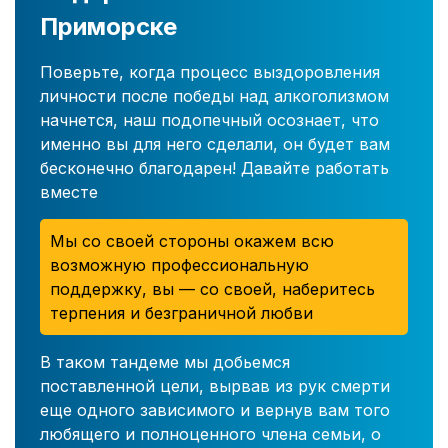
Приморске
Поверьте, когда процесс выздоровления
личности после победы над алкоголизмом
начнется, наш подопечный осознает, что
именно вы для него сделали, он будет вам
бесконечно благодарен! Давайте работать
вместе
Мы со своей стороны окажем всю
возможную профессиональную
поддержку, вы — со своей, наберитесь
терпения и безграничной любви
В таком тандеме мы добьемся
поставленной цели, вырвав из рук смерти
еще одного зависимого и вернув вам того
любящего и полноценного члена семьи, о