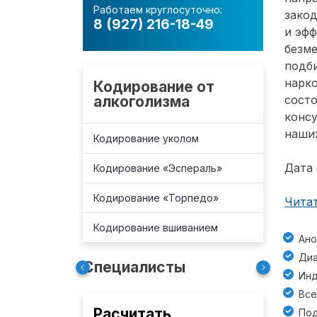
Работаем круглосуточно:
зако
8 (927) 216-18-49
и эф
безм
подб
нарко
Кодирование от
алкоголизма
состо
консу
наших
Кодирование уколом
Дата 
Кодирование «Эспераль»
Кодирование «Торпедо»
Читат
Кодирование вшиванием
Ано
Диа
Специалисты
Инд
Все
Расчитать
Под