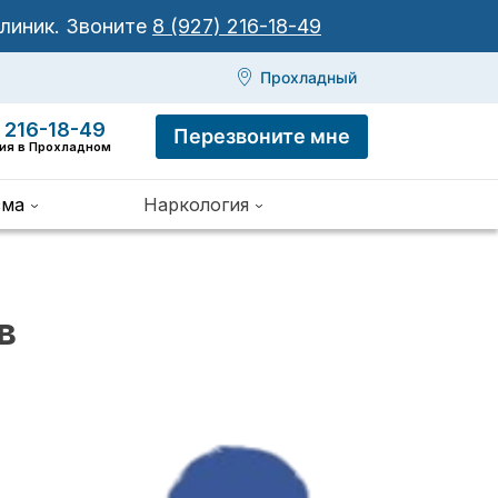
клиник.
Звоните
8 (927) 216-18-49
Прохладный
 216-18-49
Перезвоните мне
ния в Прохладном
зма
Наркология
в