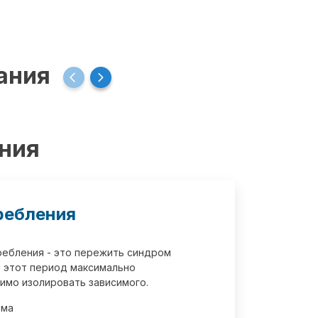
ания
ения
ребления
требления - это пережить синдром
 этот период максимально
имо изолировать зависимого.
зма