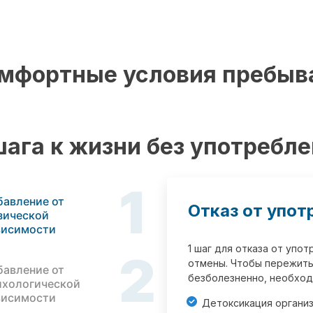
мфортные условия пребыв
шага к жизни без употребл
1
бавление от
Отказ от упот
зической
висимости
1 шаг для отказа от упо
2
отмены. Чтобы пережить
бавление от
безболезненно, необход
ихологической
висимости
Детоксикация органи