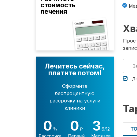
стоимость
Мед
лечения
Хв
Прост
запис
Лечитесь сейчас,
платите потом!
Да
Оформите
беспроцентную
рассрочку на услуги
Та
клиники
0
0
3
Т
%
₽
6/12
Рассрочка
Первый
Месяцев