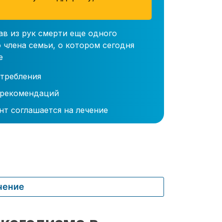
ав из рук смерти еще одного
 члена семьи, о котором сегодня
е
требления
 рекомендаций
нт соглашается на лечение
чение