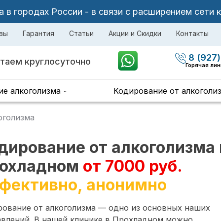
в городах России - в связи с расширением сети 
вы
Гарантия
Статьи
Акции и Скидки
Контакты
8 (927)
таем круглосуточно
Горячая ли
ие алкоголизма
Кодирование от алкоголи
оголизма
дирование от алкоголизма 
охладном
от 7000 руб.
фективно, анонимно
рование от алкоголизма — одно из основных наших
авлений. В нашей клинике в Прохладном можно