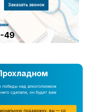
Заказать звонок
сами
8-49
 Прохладном
е победы над алкоголизмом
него сделали, он будет вам
иональную поддержку, вы — со