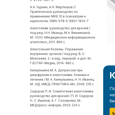
А.А. Чуркин, А.Н. Мартюшов //
Практическое руководство по
применению МКБ 10 в психиатрии и
наркологии. ISBN: 978-5-9901-1914-7
Алкоголизм: руководство для врачей /
под ред. Н.Н. Иванца, М.А. Винниковой.
М.: ООО «Медицинское информационное
агентство», 2011. 856 с
Алкогольная болезнь. Поражение
внутренних органов / под ред. В. С.
Моисеева. 2- е изд., перераб. и доп. М.:
ГЭОТАР-Медиа, 2014. 480 с.
Кинкулькина М. А. Депрессии при
К
шизофрении и алкоголизме. Клиника и
лечение / М. А. Кинкулькина, Н. Н. Иванец.
М.: ИД «МЕД-ПРАКТИКА-М», 2009. 216 с
По
Сидоров П. И. Соматогенез алкоголизма:
на
руководство для врачей / П. И. Сидоров.
бе
Н. С. Ишеков, А. Г. Соловьёва. М.:
МЕДпресс-информ, 2003. 224 с
М