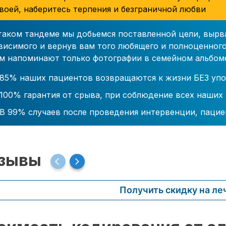
воей, наберитесь терпения и безграничной любви
таком тандеме мы добьемся поставленной цели, вырв
висимого и вернув вам того любящего и полноценного
м напоминают только фотографии в семейном альбом
85% наших пациентов возвращаются к жизни БЕЗ упо
100% гарантия от срыва, при соблюдение всех наших
В 99% случаев после проведения интервенции, пацие
зывы
Получить скидку на ле