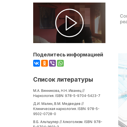
Со
ре
Поделитесь информацией
Список литературы
М.А. Винникова, Н.Н. Иванец //
Наркология. ISBN: 978-5-9704-5423-7
Д.И. Малин, В.М. Медведев //
Клиническая наркология. ISBN: 978-5-
9502-0728-0
В.Б. Альтшулер // Алкоголизм. ISBN: 978-
5-9704-1601-3