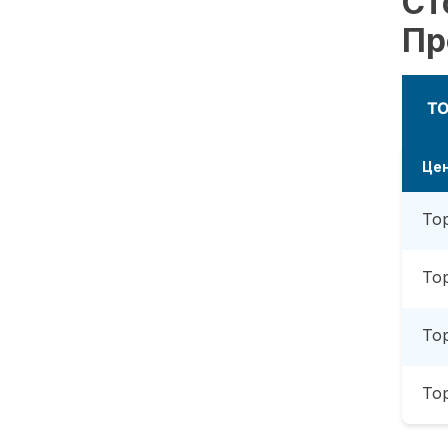
Ст
Пр
Т
Це
То
То
То
То