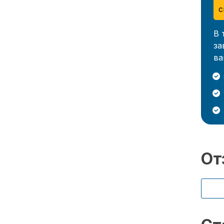
с
В 
за
ва
От