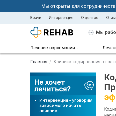
Мы открыты для сотрудничества 
Врачи
Интервенция
О центре
Отзы
Мы рабо
Лечение наркомании
Лечен
Главная
Клиника кодирования от алк
Ко
Не хочет
Пр
лечиться?
эф
Интервенция - уговорим
зависимого начать
Коди
лечение
напр