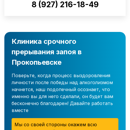
8 (927) 216-18-49
Клиника срочного
прерывания запоя в
Прокопьевске
Поверьте, когда процесс выздоровления
личности после победы над алкоголизмом
начнется, наш подопечный осознает, что
именно вы для него сделали, он будет вам
бесконечно благодарен! Давайте работать
вместе
Мы со своей стороны окажем всю