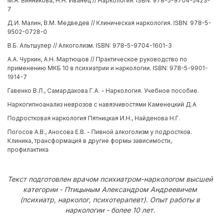
М.А. Винникова, Н.Н. Иванец // Наркология. ISBN: 978-5-9704-5423-
7
Д.И. Малин, В.М. Медведев // Клиническая наркология. ISBN: 978-5-
9502-0728-0
В.Б. Альтшулер // Алкоголизм. ISBN: 978-5-9704-1601-3
А.А. Чуркин, А.Н. Мартюшов // Практическое руководство по
применению МКБ 10 в психиатрии и наркологии. ISBN: 978-5-9901-
1914-7
Гавенко В.Л., Самардакова Г.А. - Наркология. Учебное пособие.
Наркогипноанализ неврозов с навязчивостями Каменецкий Д.А
Подростковая наркология Пятницкая И.Н., Найденова Н.Г.
Погосов А.В., Аносова Е.В. - Пивной алкоголизм у подростков.
Клиника, трансформация в другие формы зависимости,
профилактика
Текст подготовлен врачом психиатром-наркологом высшей
категории - Птицыным Александром Андреевичем
(психиатр, нарколог, психотерапевт). Опыт работы в
наркологии - более 10 лет.