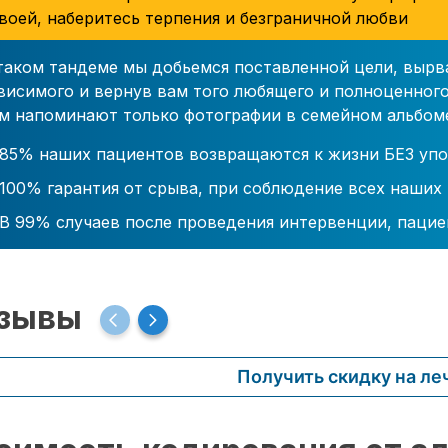
воей, наберитесь терпения и безграничной любви
таком тандеме мы добьемся поставленной цели, вырв
висимого и вернув вам того любящего и полноценного
м напоминают только фотографии в семейном альбом
85% наших пациентов возвращаются к жизни БЕЗ упо
100% гарантия от срыва, при соблюдение всех наших
В 99% случаев после проведения интервенции, пацие
зывы
Получить скидку на ле