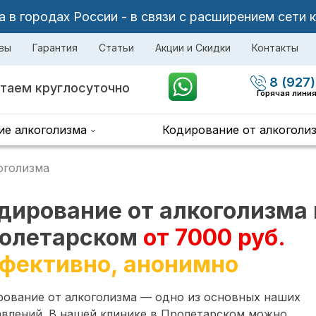
в городах России - в связи с расширением сети 
вы
Гарантия
Статьи
Акции и Скидки
Контакты
8 (927)
таем круглосуточно
Горячая лини
ие алкоголизма
Кодирование от алкоголи
оголизма
дирование от алкоголизма 
олетарском
от 7000 руб.
фективно, анонимно
рование от алкоголизма — одно из основных наших
авлений. В нашей клинике в Пролетарском можно