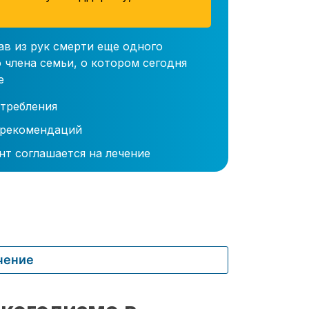
ав из рук смерти еще одного
 члена семьи, о котором сегодня
е
требления
 рекомендаций
нт соглашается на лечение
чение