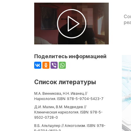
Со
ре
Поделитесь информацией
Список литературы
М.А. Винникова, Н.Н. Иванец //
Наркология. ISBN: 978-5-9704-5423-7
Д.И. Малин, В.М. Медведев //
Клиническая наркология. ISBN: 978-5-
9502-0728-0
В.Б. Альтшулер // Алкоголизм. ISBN: 978-
5-9704-1601-3