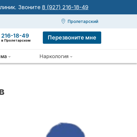
клиник.
Звоните
8 (927) 216-18-49
Пролетарский
 216-18-49
Перезвоните мне
я в Пролетарском
зма
Наркология
в