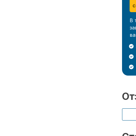
с
В 
за
ва
От