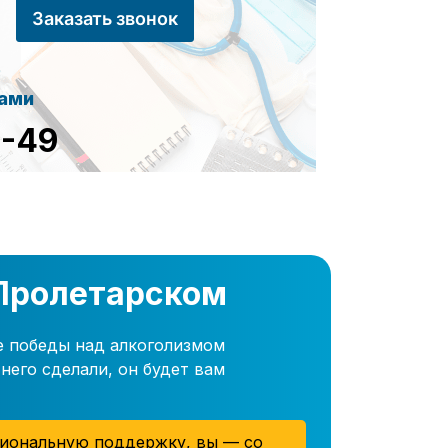
Заказать звонок
сами
8-49
 Пролетарском
е победы над алкоголизмом
него сделали, он будет вам
иональную поддержку, вы — со