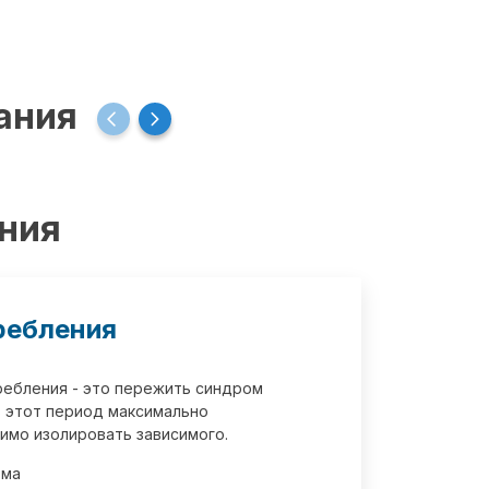
ания
ения
ребления
требления - это пережить синдром
 этот период максимально
имо изолировать зависимого.
зма