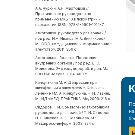
А.А. Чуркин, А.Н. Мартюшов //
Практическое руководство по
применению МКБ 10 в психиатрии и
наркологии. ISBN: 978-5-9901-1914-7
Алкоголизм: руководство для врачей /
под ред. Н.Н. Иванца, М.А. Винниковой.
М.: ООО «Медицинское информационное
агентство», 2011. 856 с
Алкогольная болезнь. Поражение
внутренних органов / под ред. В. С.
Моисеева. 2- е изд., перераб. и доп. М.:
ГЭОТАР-Медиа, 2014. 480 с.
Кинкулькина М. А. Депрессии при
К
шизофрении и алкоголизме. Клиника и
лечение / М. А. Кинкулькина, Н. Н. Иванец.
М.: ИД «МЕД-ПРАКТИКА-М», 2009. 216 с
По
Сидоров П. И. Соматогенез алкоголизма:
на
руководство для врачей / П. И. Сидоров.
бе
Н. С. Ишеков, А. Г. Соловьёва. М.:
МЕДпресс-информ, 2003. 224 с
М