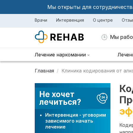
Мы открыты для сотрудничества 
Врачи
Интервенция
О центре
Отзы
Мы рабо
Лечение наркомании
Лечен
Главная
Клиника кодирования от алк
Ко
Не хочет
Пр
лечиться?
эф
Интервенция - уговорим
зависимого начать
Коди
лечение
напр