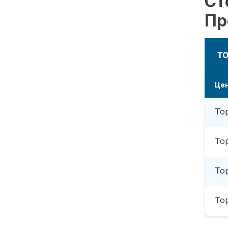
Ст
Пр
Т
Це
То
То
То
То