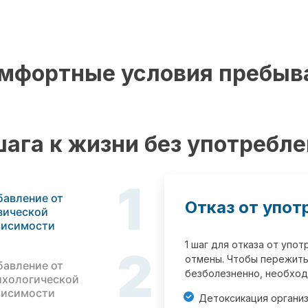
мфортные условия пребыв
шага к жизни без употребл
1
бавление от
Отказ от упот
зической
висимости
1 шаг для отказа от упо
2
отмены. Чтобы пережить
бавление от
безболезненно, необход
ихологической
висимости
Детоксикация органи