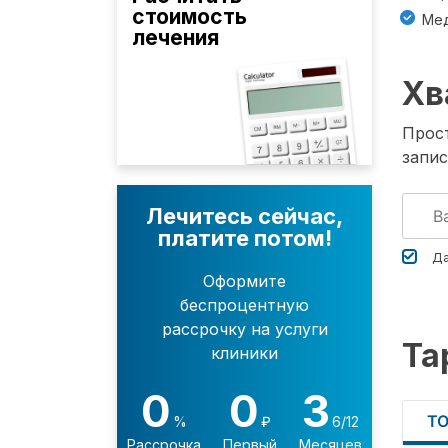
стоимость
Мед
лечения
Хв
Прост
запис
Лечитесь сейчас,
платите потом!
Да
Оформите
беспроцентную
рассрочку на услуги
Та
клиники
0
0
3
Т
%
₽
6/12
Рассрочка
Первый
Месяцев