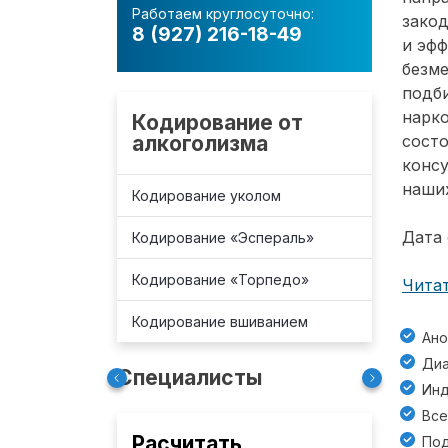
Работаем круглосуточно:
зако
8 (927) 216-18-49
и эф
безм
подб
нарко
Кодирование от
алкоголизма
состо
консу
наших
Кодирование уколом
Дата 
Кодирование «Эспераль»
Кодирование «Торпедо»
Читат
Кодирование вшиванием
Ано
Диа
Специалисты
Инд
Все
Расчитать
Под