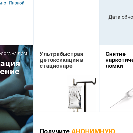
ьно
Пивной
Дата обно
Ультрабыстрая
Снятие
ОЛОГА НА ДОМ
детоксикация в
наркотич
ация
стационаре
ломки
чение
Получите
АНОНИМНУЮ