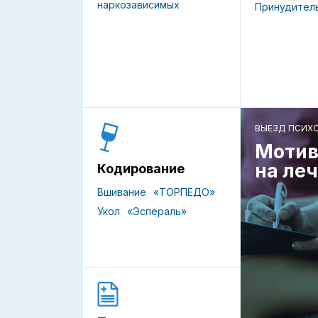
наркозависимых
Принудител
ВЫЕЗД ПСИХ
Мотив
на ле
Кодирование
Вшивание
«ТОРПЕДО»
Укол
«Эспераль»