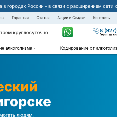
в городах России - в связи с расширением сети 
вы
Гарантия
Статьи
Акции и Скидки
Контакты
8 (927)
таем круглосуточно
Горячая ли
ие алкоголизма
Кодирование от алкоголи
еский
игорске
могать людям,