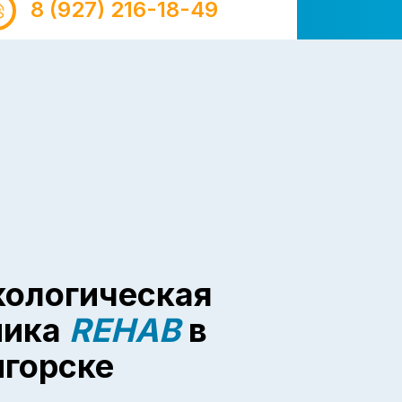
8 (927) 216-18-49
кологическая
ника
REHAB
в
игорске