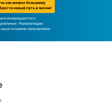
очь как можно большему
брести новый путь в жизни!
ики возвращаются к
требления. Реабилитация
и наше основное направление
е
я