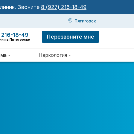
клиник.
Звоните
8 (927) 216-18-49
Пятигорск
 216-18-49
Перезвоните мне
ния в Пятигорске
зма
Наркология