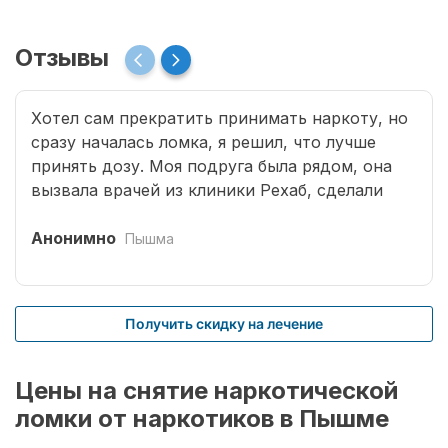
Отзывы
Хотел сам прекратить принимать наркоту, но
сразу началась ломка, я решил, что лучше
принять дозу. Моя подруга была рядом, она
вызвала врачей из клиники Рехаб, сделали
капельницы и сразу отпустило. Теперь думаю,
что надо там пролечиться основательно.
Анонимно
Пышма
Получить скидку на лечение
Цены на снятие наркотической
ломки от наркотиков в Пышме