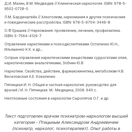
Д.И. Малин, В.М. Медведев // Клиническая наркология. ISBN: 978-5-
9502-0728-0
Л.М. Барденштейн // Алкоголизм, наркомания и другие психические
и поведенческие расстройства. ISBN: 978-5-9704-3446-8
О.Ф Ерышев // Наркомания: проявление, лечение, профилактика.
ISBN: 5-7564-4129-7
Отравление наркотиками и психодислептиками Остапенко Ю.Н.,
Ильяшенко К.К. и др.,
Острые отравления наркотическими веществами суррогатами опия,
наркотическими анальгетиками, Зобнин Ю.В
Наркотики. Свойства, действие, фармакокинетика, метаболизм Н.В.
Веселовская А.Е. Коваленко
Пятницкая И. Н. Общая и частная наркология: руководство для
врачей / И. Н. Пятницкая. М.: Медицина, 2008. 640 с.
Неотложные состояния в наркологии Сыропятов О.Г. и др.
Текст подготовлен врачом психиатром-наркологом высшей
категории - Птицыным Александром Андреевичем
(психиатр, нарколог, психотерапевт). Опыт работы в