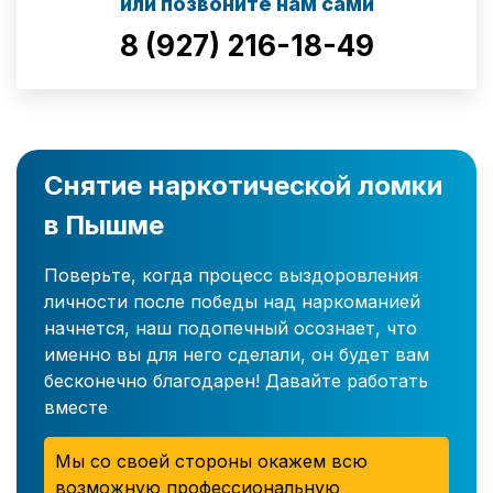
или позвоните нам сами
8 (927) 216-18-49
Снятие наркотической ломки
в Пышме
Поверьте, когда процесс выздоровления
личности после победы над наркоманией
начнется, наш подопечный осознает, что
именно вы для него сделали, он будет вам
бесконечно благодарен! Давайте работать
вместе
Мы со своей стороны окажем всю
возможную профессиональную