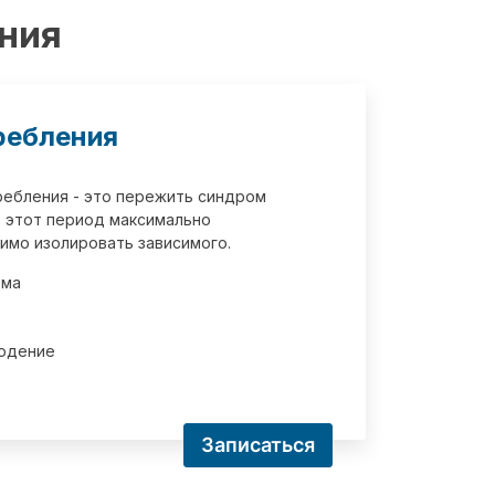
ения
ребления
требления - это пережить синдром
 этот период максимально
имо изолировать зависимого.
зма
юдение
Записаться