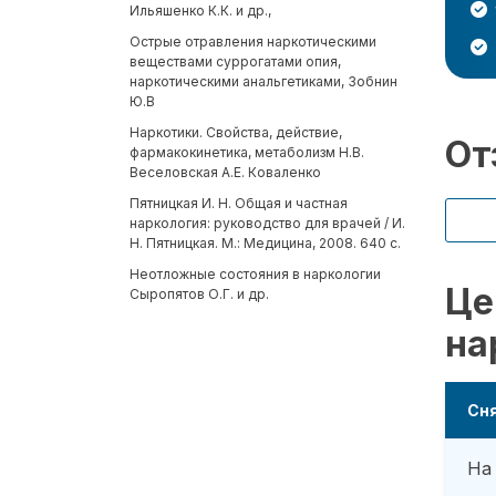
Ильяшенко К.К. и др.,
Острые отравления наркотическими
веществами суррогатами опия,
наркотическими анальгетиками, Зобнин
Ю.В
Наркотики. Свойства, действие,
От
фармакокинетика, метаболизм Н.В.
Веселовская А.Е. Коваленко
Пятницкая И. Н. Общая и частная
наркология: руководство для врачей / И.
Н. Пятницкая. М.: Медицина, 2008. 640 с.
Неотложные состояния в наркологии
Це
Сыропятов О.Г. и др.
на
Сня
На