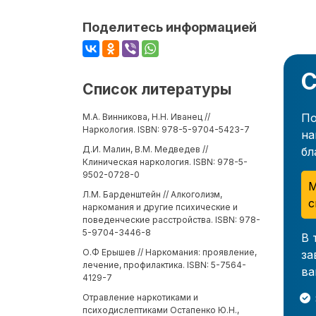
Поделитесь информацией
С
Список литературы
По
М.А. Винникова, Н.Н. Иванец //
Наркология. ISBN: 978-5-9704-5423-7
на
Д.И. Малин, В.М. Медведев //
бл
Клиническая наркология. ISBN: 978-5-
9502-0728-0
М
Л.М. Барденштейн // Алкоголизм,
с
наркомания и другие психические и
поведенческие расстройства. ISBN: 978-
5-9704-3446-8
В 
О.Ф Ерышев // Наркомания: проявление,
за
лечение, профилактика. ISBN: 5-7564-
ва
4129-7
Отравление наркотиками и
психодислептиками Остапенко Ю.Н.,