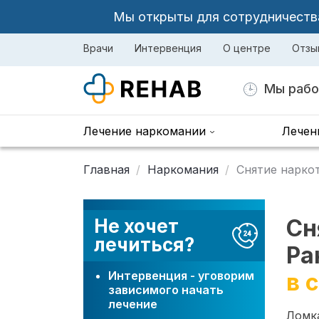
Мы открыты для сотрудничества 
Врачи
Интервенция
О центре
Отзы
Мы рабо
Лечение наркомании
Лечен
Главная
Наркомания
Снятие нарко
Сн
Не хочет
лечиться?
Ра
Интервенция - уговорим
в 
зависимого начать
лечение
Ломка