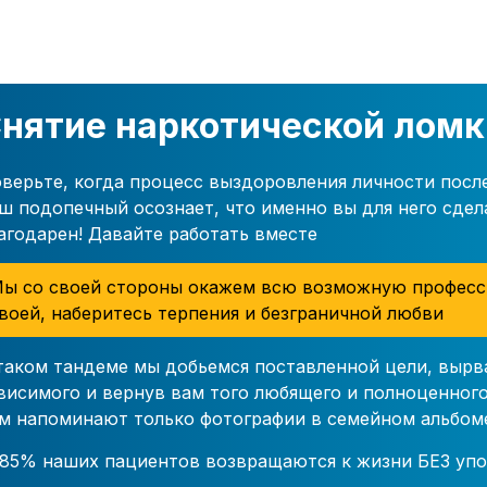
нятие наркотической ломк
верьте, когда процесс выздоровления личности посл
ш подопечный осознает, что именно вы для него сдел
агодарен! Давайте работать вместе
ы со своей стороны окажем всю возможную професс
воей, наберитесь терпения и безграничной любви
таком тандеме мы добьемся поставленной цели, вырв
висимого и вернув вам того любящего и полноценного
м напоминают только фотографии в семейном альбом
85% наших пациентов возвращаются к жизни БЕЗ упо