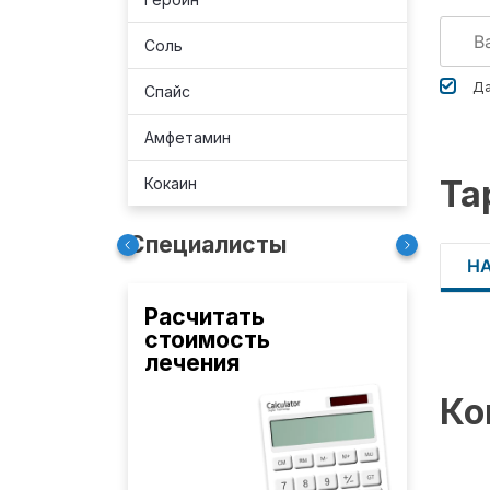
Соль
Да
Спайс
Амфетамин
Та
Кокаин
Специалисты
Н
Расчитать
стоимость
лечения
Ко