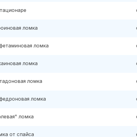
стационаре
роиновая ломка
фетаминовая ломка
каиновая ломка
тадоновая ломка
федроновая ломка
олевая" ломка
мка от спайса