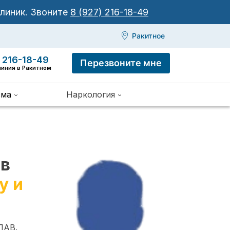
клиник.
Звоните
8 (927) 216-18-49
Ракитное
 216-18-49
Перезвоните мне
линия в Ракитном
зма
Наркология
 в
у и
ПАВ.