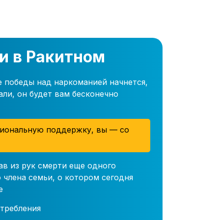
и в Ракитном
е победы над наркоманией начнется,
али, он будет вам бесконечно
иональную поддержку, вы — со
ав из рук смерти еще одного
 члена семьи, о котором сегодня
е
требления