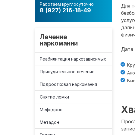
Работаем круглосуточно:
Для т
8 (927) 216-18-49
безб
услуг
даль
физич
Лечение
наркомании
Дата 
Реабилитация наркозависимых
Кру
Принудительное лечение
Ано
Вые
Подростковая наркомания
Снятие ломки
Хв
Мефедрон
Прост
Метадон
запис
Героин