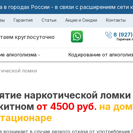
в городах России - в связи с расширением сети 
вы
Гарантия
Статьи
Акции и Скидки
Контакты
8 (927)
таем круглосуточно
Горячая 
ие алкоголизма
Кодирование от алкоголи
тической ломки
ятие наркотической ломки
китном
от 4500 руб.
на дом
стационаре
 возникает в случае резкого отказа от употребления 