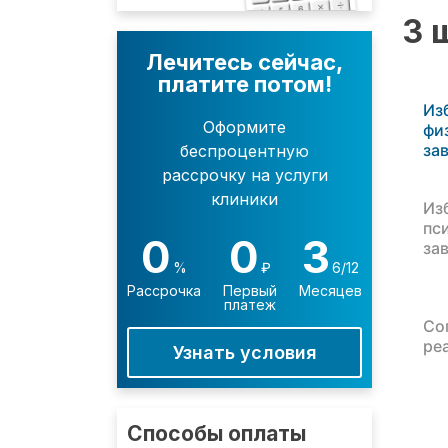
3 
Лечитесь сейчас,
платите потом!
Из
Оформите
фи
за
беспроцентную
рассрочку на услуги
клиники
Из
пс
0
0
3
за
%
₽
6/12
Рассрочка
Первый
Месяцев
платеж
Со
ре
Узнать условия
Способы оплаты