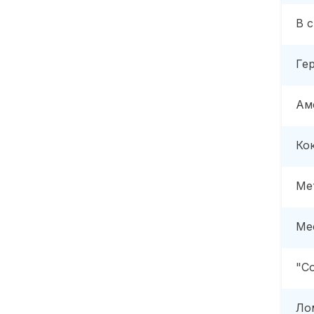
В 
Ге
Ам
Ко
Ме
Ме
"С
Ло