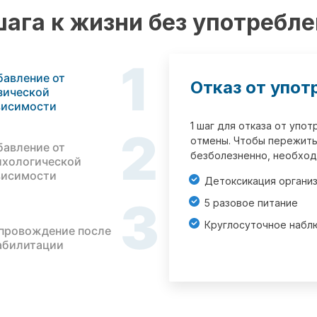
шага к жизни без употребл
1
бавление от
Отказ от упот
зической
висимости
1 шаг для отказа от упо
2
отмены. Чтобы пережить
бавление от
безболезненно, необход
ихологической
висимости
Детоксикация органи
3
5 разовое питание
Круглосуточное набл
провождение после
абилитации