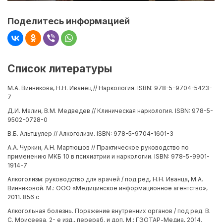
Поделитесь информацией
Список литературы
М.А. Винникова, Н.Н. Иванец // Наркология. ISBN: 978-5-9704-5423-
7
Д.И. Малин, В.М. Медведев // Клиническая наркология. ISBN: 978-5-
9502-0728-0
В.Б. Альтшулер // Алкоголизм. ISBN: 978-5-9704-1601-3
А.А. Чуркин, А.Н. Мартюшов // Практическое руководство по
применению МКБ 10 в психиатрии и наркологии. ISBN: 978-5-9901-
1914-7
Алкоголизм: руководство для врачей / под ред. Н.Н. Иванца, М.А.
Винниковой. М.: ООО «Медицинское информационное агентство»,
2011. 856 с
Алкогольная болезнь. Поражение внутренних органов / под ред. В.
С. Моисеева. 2- е изд., перераб. и доп. М.: ГЭОТАР-Медиа, 2014.