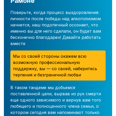
Рамоне
Поверьте, когда процесс выздоровления
личности после победы над алкоголизмом
начнется, наш подопечный осознает, что
именно вы для него сделали, он будет вам
бесконечно благодарен! Давайте работать
вместе
Мы со своей стороны окажем всю
возможную профессиональную
поддержку, вы — со своей, наберитесь
терпения и безграничной любви
В таком тандеме мы добьемся
поставленной цели, вырвав из рук смерти
еще одного зависимого и вернув вам того
любящего и полноценного члена семьи, о
котором сегодня вам напоминают только