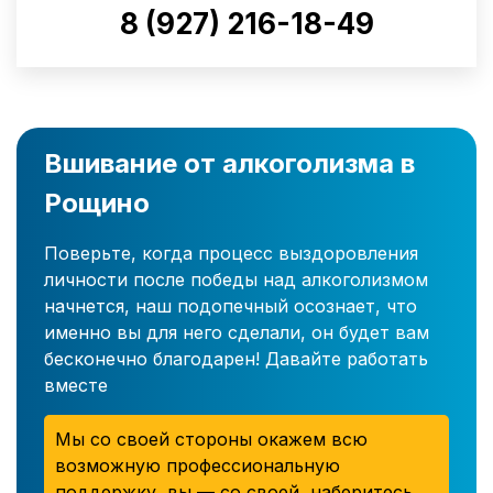
8 (927) 216-18-49
Вшивание от алкоголизма в
Рощино
Поверьте, когда процесс выздоровления
личности после победы над алкоголизмом
начнется, наш подопечный осознает, что
именно вы для него сделали, он будет вам
бесконечно благодарен! Давайте работать
вместе
Мы со своей стороны окажем всю
возможную профессиональную
поддержку, вы — со своей, наберитесь