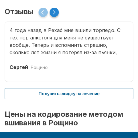
Отзывы
4 года назад в Рехаб мне вшили торпедо. С
тех пор алкоголя для меня не существует
вообще. Теперь и вспомнить страшно,
сколько лет жизни я потерял из-за пьянки,
сколько горя принес семье. Спасибо врачам за
мою новую жизнь.
Сергей
Рощино
Получить скидку на лечение
Цены на кодирование методом
вшивания в Рощино