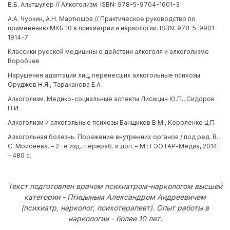
В.Б. Альтшулер // Алкоголизм. ISBN: 978-5-9704-1601-3
А.А. Чуркин, А.Н. Мартюшов // Практическое руководство по
применению МКБ 10 в психиатрии и наркологии. ISBN: 978-5-9901-
1914-7
Классики русской медицины о действии алкоголя и алкоголизме
Воробьев
Нарушения адаптации лиц, перенесших алкогольные психозы
Оруджев Н.Я., Тараканова Е.А
Алкоголизм. Медико-социальные аспекты Лисицын Ю.П., Сидоров
П.И
Алкоголизм и алкогольные психозы Банщиков В.М., Короленко Ц.П
Алкогольная болезнь. Поражение внутренних органов / под ред. В.
С. Моисеева. – 2- е изд., перераб. и доп. – М.: ГЭОТАР-Медиа, 2014.
– 480 с.
Текст подготовлен врачом психиатром-наркологом высшей
категории - Птицыным Александром Андреевичем
(психиатр, нарколог, психотерапевт). Опыт работы в
наркологии - более 10 лет.