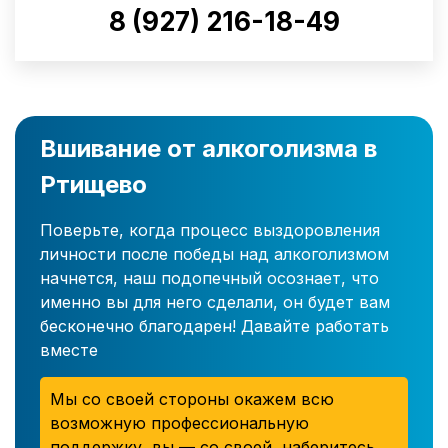
8 (927) 216-18-49
Вшивание от алкоголизма в
Ртищево
Поверьте, когда процесс выздоровления
личности после победы над алкоголизмом
начнется, наш подопечный осознает, что
именно вы для него сделали, он будет вам
бесконечно благодарен! Давайте работать
вместе
Мы со своей стороны окажем всю
возможную профессиональную
поддержку, вы — со своей, наберитесь