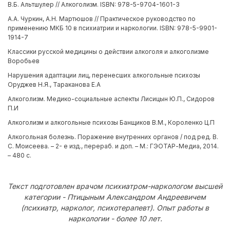
В.Б. Альтшулер // Алкоголизм. ISBN: 978-5-9704-1601-3
А.А. Чуркин, А.Н. Мартюшов // Практическое руководство по
применению МКБ 10 в психиатрии и наркологии. ISBN: 978-5-9901-
1914-7
Классики русской медицины о действии алкоголя и алкоголизме
Воробьев
Нарушения адаптации лиц, перенесших алкогольные психозы
Оруджев Н.Я., Тараканова Е.А
Алкоголизм. Медико-социальные аспекты Лисицын Ю.П., Сидоров
П.И
Алкоголизм и алкогольные психозы Банщиков В.М., Короленко Ц.П
Алкогольная болезнь. Поражение внутренних органов / под ред. В.
С. Моисеева. – 2- е изд., перераб. и доп. – М.: ГЭОТАР-Медиа, 2014.
– 480 с.
Текст подготовлен врачом психиатром-наркологом высшей
категории - Птицыным Александром Андреевичем
(психиатр, нарколог, психотерапевт). Опыт работы в
наркологии - более 10 лет.