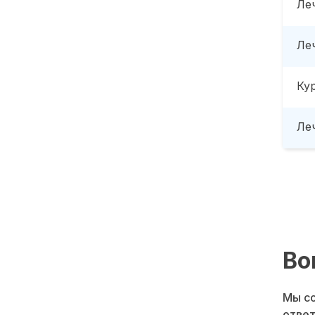
Ле
Ле
Ку
Леч
Во
Мы со
ответ