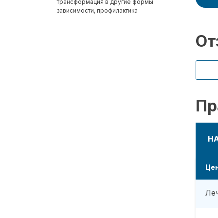
трансформация в другие формы
зависимости, профилактика
От
Пр
Н
Це
Ле