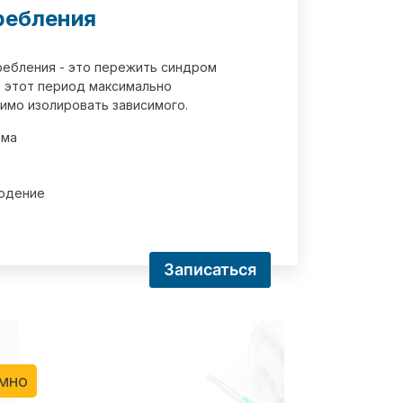
ребления
требления - это пережить синдром
 этот период максимально
имо изолировать зависимого.
зма
юдение
Записаться
имно