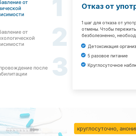
1
бавление от
Отказ от упот
зической
висимости
1 шаг для отказа от упо
2
отмены. Чтобы пережить
бавление от
безболезненно, необход
ихологической
висимости
Детоксикация органи
3
5 разовое питание
Круглосуточное набл
провождение после
абилитации
круглосуточно, анон