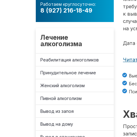
Работаем круглосуточно:
требу
8 (927) 216-18-49
к вы
случа
на ус
Лечение
алкоголизма
Дата 
Читат
Реабилитация алкоголиков
Принудительное лечение
Вые
Бес
Женский алкоголизм
Пси
Пивной алкоголизм
Хв
Вывод из запоя
Вывод на дому
Прост
запис
Вывод в стационаре