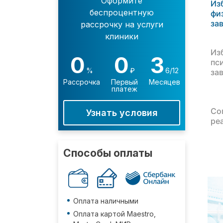
Оформите
Из
беспроцентную
фи
за
рассрочку на услуги
клиники
Из
0
0
3
пс
%
₽
6/12
за
Рассрочка
Первый
Месяцев
платеж
Со
Узнать условия
ре
Способы оплаты
Оплата наличными
Оплата картой Maestro,