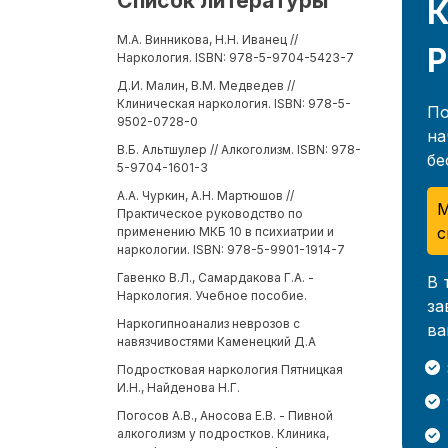
Список литературы
К
М.А. Винникова, Н.Н. Иванец //
Р
Наркология. ISBN: 978-5-9704-5423-7
Д.И. Малин, В.М. Медведев //
Клиническая наркология. ISBN: 978-5-
По
9502-0728-0
на
В.Б. Альтшулер // Алкоголизм. ISBN: 978-
бе
5-9704-1601-3
А.А. Чуркин, А.Н. Мартюшов //
М
Практическое руководство по
с
применению МКБ 10 в психиатрии и
наркологии. ISBN: 978-5-9901-1914-7
Гавенко В.Л., Самардакова Г.А. -
В 
Наркология. Учебное пособие.
за
Наркогипноанализ неврозов с
ва
навязчивостями Каменецкий Д.А
Подростковая наркология Пятницкая
И.Н., Найденова Н.Г.
Погосов А.В., Аносова Е.В. - Пивной
алкоголизм у подростков. Клиника,