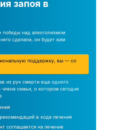
ия запоя в
е победы над алкоголизмом
него сделали, он будет вам
иональную поддержку, вы — со
ав из рук смерти еще одного
 члена семьи, о котором сегодня
е
ения
 рекомендаций в ходе лечения
нт соглашается на лечение