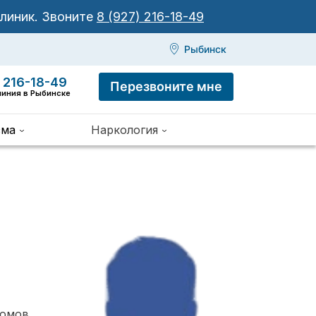
клиник.
Звоните
8 (927) 216-18-49
Рыбинск
 216-18-49
Перезвоните мне
линия в Рыбинске
зма
Наркология
томов