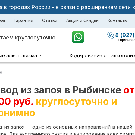
в городах России - в связи с расширением сети 
вы
Гарантия
Статьи
Акции и Скидки
Контакты
8 (927)
таем круглосуточно
Горячая 
ие алкоголизма
Кодирование от алкоголи
я
вод из запоя в Рыбинске
от
00 руб.
круглосуточно и
онимно
 из запоя — одно из основных направлений в нашей
ке. Для экстренного снятия и купирования всех симп