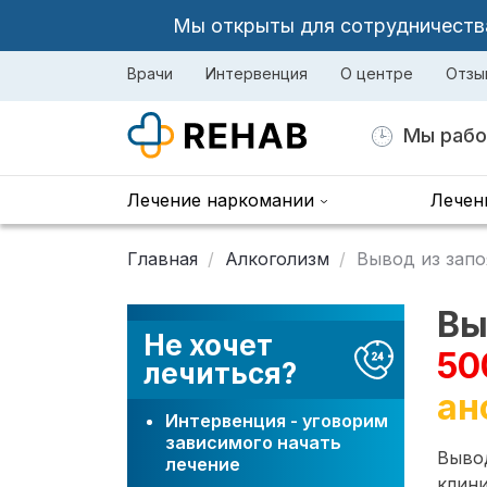
Мы открыты для сотрудничества 
Врачи
Интервенция
О центре
Отзы
Мы рабо
Лечение наркомании
Лечен
Главная
Алкоголизм
Вывод из запо
Вы
Не хочет
50
лечиться?
ан
Интервенция - уговорим
зависимого начать
Вывод
лечение
клини