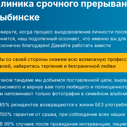
линика срочного прерыван
ыбинске
верьте, когда процесс выздоровления личности посл
чнется, наш подопечный осознает, что именно вы для 
сконечно благодарен! Давайте работать вместе
ы со своей стороны окажем всю возможную професс
воей, наберитесь терпения и безграничной любви
таком тандеме мы добьемся поставленной цели, вырв
висимого и вернув вам того любящего и полноценного
м напоминают только фотографии в семейном альбом
85% резидентов возвращаются к жизни БЕЗ употребл
100% гарантия от срыва, при соблюдение всех наших
В 99% случаев после проведения интервенции, пацие