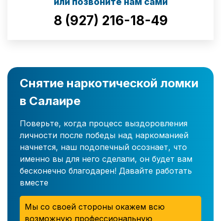
или позвоните нам сами
8 (927) 216-18-49
Снятие наркотической ломки
в Салаире
Поверьте, когда процесс выздоровления
личности после победы над наркоманией
начнется, наш подопечный осознает, что
именно вы для него сделали, он будет вам
бесконечно благодарен! Давайте работать
вместе
Мы со своей стороны окажем всю
возможную профессиональную