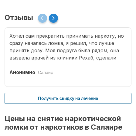
Отзывы
Хотел сам прекратить принимать наркоту, но
сразу началась ломка, я решил, что лучше
принять дозу. Моя подруга была рядом, она
вызвала врачей из клиники Рехаб, сделали
капельницы и сразу отпустило. Теперь думаю,
что надо там пролечиться основательно.
Анонимно
Салаир
Получить скидку на лечение
Цены на снятие наркотической
ломки от наркотиков в Салаире