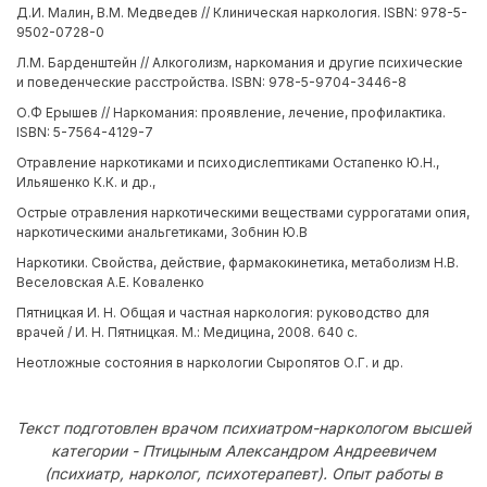
Д.И. Малин, В.М. Медведев // Клиническая наркология. ISBN: 978-5-
9502-0728-0
Л.М. Барденштейн // Алкоголизм, наркомания и другие психические
и поведенческие расстройства. ISBN: 978-5-9704-3446-8
О.Ф Ерышев // Наркомания: проявление, лечение, профилактика.
ISBN: 5-7564-4129-7
Отравление наркотиками и психодислептиками Остапенко Ю.Н.,
Ильяшенко К.К. и др.,
Острые отравления наркотическими веществами суррогатами опия,
наркотическими анальгетиками, Зобнин Ю.В
Наркотики. Свойства, действие, фармакокинетика, метаболизм Н.В.
Веселовская А.Е. Коваленко
Пятницкая И. Н. Общая и частная наркология: руководство для
врачей / И. Н. Пятницкая. М.: Медицина, 2008. 640 с.
Неотложные состояния в наркологии Сыропятов О.Г. и др.
Текст подготовлен врачом психиатром-наркологом высшей
категории - Птицыным Александром Андреевичем
(психиатр, нарколог, психотерапевт). Опыт работы в