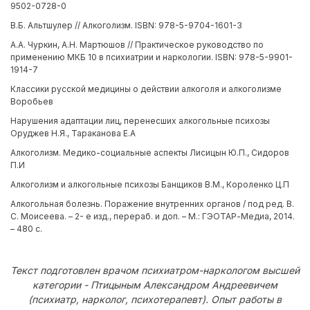
9502-0728-0
В.Б. Альтшулер // Алкоголизм. ISBN: 978-5-9704-1601-3
А.А. Чуркин, А.Н. Мартюшов // Практическое руководство по
применению МКБ 10 в психиатрии и наркологии. ISBN: 978-5-9901-
1914-7
Классики русской медицины о действии алкоголя и алкоголизме
Воробьев
Нарушения адаптации лиц, перенесших алкогольные психозы
Оруджев Н.Я., Тараканова Е.А
Алкоголизм. Медико-социальные аспекты Лисицын Ю.П., Сидоров
П.И
Алкоголизм и алкогольные психозы Банщиков В.М., Короленко Ц.П
Алкогольная болезнь. Поражение внутренних органов / под ред. В.
С. Моисеева. – 2- е изд., перераб. и доп. – М.: ГЭОТАР-Медиа, 2014.
– 480 с.
Текст подготовлен врачом психиатром-наркологом высшей
категории - Птицыным Александром Андреевичем
(психиатр, нарколог, психотерапевт). Опыт работы в