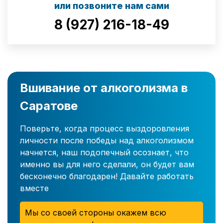
или позвоните нам сами
8 (927) 216-18-49
Вшивание от алкоголизма в
Саратове
Поверьте, когда процесс выздоровления
личности после победы над алкоголизмом
начнется, наш подопечный осознает, что
именно вы для него сделали, он будет вам
бесконечно благодарен! Давайте работать
вместе
Мы со своей стороны окажем всю