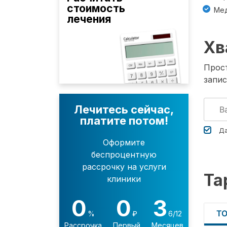
стоимость
Мед
лечения
Хв
Прост
запис
Лечитесь сейчас,
платите потом!
Да
Оформите
беспроцентную
рассрочку на услуги
Та
клиники
0
0
3
Т
%
₽
6/12
Рассрочка
Первый
Месяцев