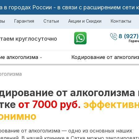
в городах России - в связи с расширением сети 
вы
Гарантия
Статьи
Акции и Скидки
Контакты
8 (927)
таем круглосуточно
Горяч
ие алкоголизма
Кодирование от алкоголи
оголизма
дирование от алкоголизма 
тке
от 7000 руб.
эффективн
онимно
рование от алкоголизма — одно из основных наших
влений. В нашей клинике в Сатке можно закодироват