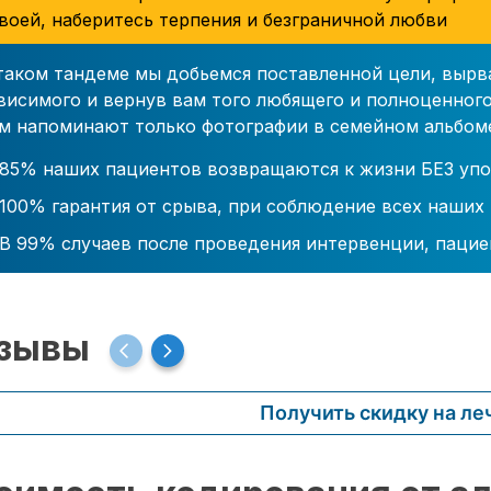
воей, наберитесь терпения и безграничной любви
таком тандеме мы добьемся поставленной цели, вырв
висимого и вернув вам того любящего и полноценного
м напоминают только фотографии в семейном альбом
85% наших пациентов возвращаются к жизни БЕЗ упо
100% гарантия от срыва, при соблюдение всех наших
В 99% случаев после проведения интервенции, пацие
зывы
Получить скидку на ле