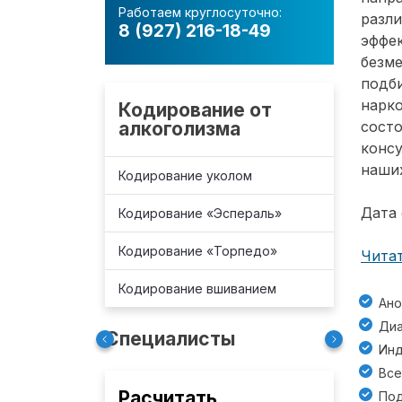
Работаем круглосуточно:
разл
8 (927) 216-18-49
эффе
безм
подб
нарко
Кодирование от
алкоголизма
состо
консу
наших
Кодирование уколом
Дата 
Кодирование «Эспераль»
Кодирование «Торпедо»
Читат
Кодирование вшиванием
Ано
Диа
Специалисты
Инд
Все
Расчитать
Под