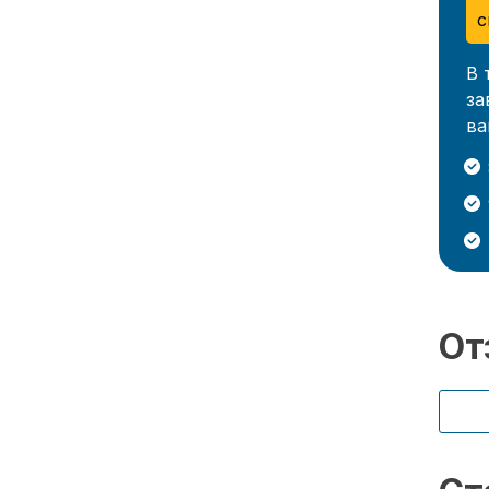
с
В 
за
ва
От