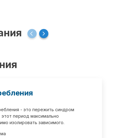
ания
ения
ребления
требления - это пережить синдром
 этот период максимально
имо изолировать зависимого.
зма