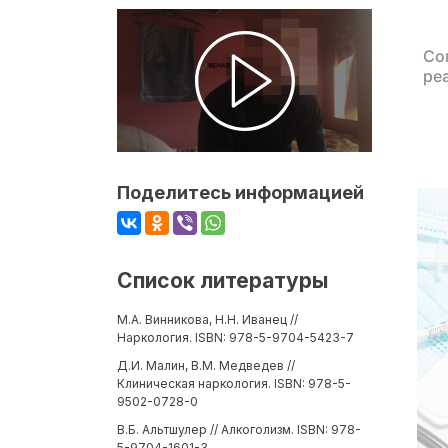
Со
ре
Поделитесь информацией
Список литературы
М.А. Винникова, Н.Н. Иванец //
Наркология. ISBN: 978-5-9704-5423-7
Д.И. Малин, В.М. Медведев //
Клиническая наркология. ISBN: 978-5-
9502-0728-0
В.Б. Альтшулер // Алкоголизм. ISBN: 978-
5-9704-1601-3