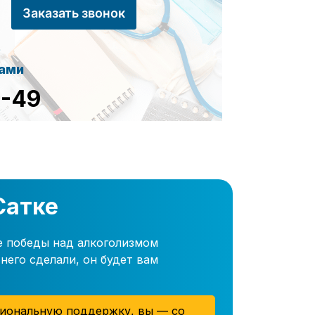
Заказать звонок
сами
8-49
Сатке
е победы над алкоголизмом
него сделали, он будет вам
иональную поддержку, вы — со