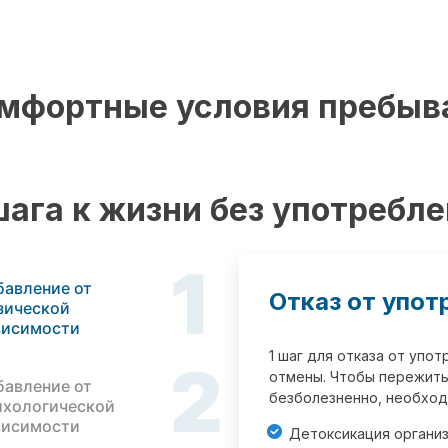
мфортные условия пребыв
шага к жизни без употребл
1
бавление от
Отказ от упот
зической
висимости
1 шаг для отказа от упо
2
отмены. Чтобы пережить
бавление от
безболезненно, необход
ихологической
висимости
Детоксикация органи