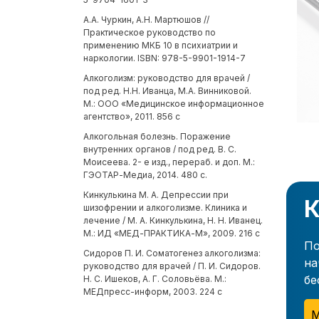
А.А. Чуркин, А.Н. Мартюшов //
Практическое руководство по
применению МКБ 10 в психиатрии и
наркологии. ISBN: 978-5-9901-1914-7
Алкоголизм: руководство для врачей /
под ред. Н.Н. Иванца, М.А. Винниковой.
М.: ООО «Медицинское информационное
агентство», 2011. 856 с
Алкогольная болезнь. Поражение
внутренних органов / под ред. В. С.
Моисеева. 2- е изд., перераб. и доп. М.:
ГЭОТАР-Медиа, 2014. 480 с.
Кинкулькина М. А. Депрессии при
К
шизофрении и алкоголизме. Клиника и
лечение / М. А. Кинкулькина, Н. Н. Иванец.
М.: ИД «МЕД-ПРАКТИКА-М», 2009. 216 с
По
Сидоров П. И. Соматогенез алкоголизма:
на
руководство для врачей / П. И. Сидоров.
бе
Н. С. Ишеков, А. Г. Соловьёва. М.:
МЕДпресс-информ, 2003. 224 с
М