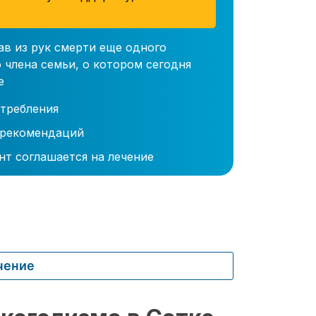
ав из рук смерти еще одного
 члена семьи, о котором сегодня
е
требления
 рекомендаций
нт соглашается на лечение
чение