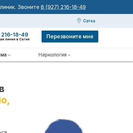
клиник.
Звоните
8 (927) 216-18-49
Сатка
 216-18-49
Перезвоните мне
ая линия в Сатке
зма
Наркология
в
о,
ься