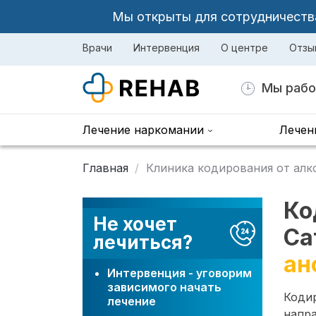
Мы открыты для сотрудничества 
Врачи
Интервенция
О центре
Отзы
Мы рабо
Лечение наркомании
Лечен
Главная
Клиника кодирования от алк
Ко
Не хочет
Са
лечиться?
ан
Интервенция - уговорим
зависимого начать
Коди
лечение
напра