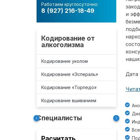
Работаем круглосуточно:
зако
8 (927) 216-18-49
и эф
безм
подб
нарко
Кодирование от
алкоголизма
состо
консу
наших
Кодирование уколом
Дата 
Кодирование «Эспераль»
Кодирование «Торпедо»
Читат
Кодирование вшиванием
Ано
Диа
Специалисты
Инд
Все
Расчитать
Под