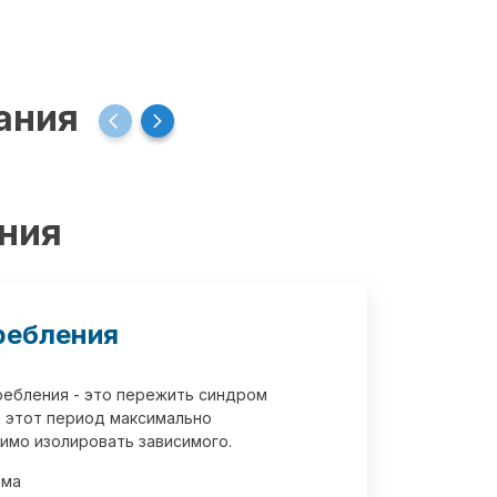
ания
ения
ребления
требления - это пережить синдром
 этот период максимально
имо изолировать зависимого.
зма