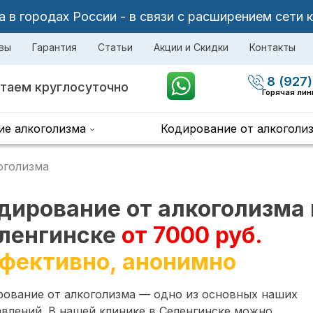
в городах России - в связи с расширением сети 
вы
Гарантия
Статьи
Акции и Скидки
Контакты
8 (927)
таем круглосуточно
Горячая лин
ие алкоголизма
Кодирование от алкоголи
оголизма
дирование от алкоголизма 
ленгинске
от 7000 руб.
фективно, анонимно
рование от алкоголизма — одно из основных наших
влений. В нашей клинике в Селенгинске можно