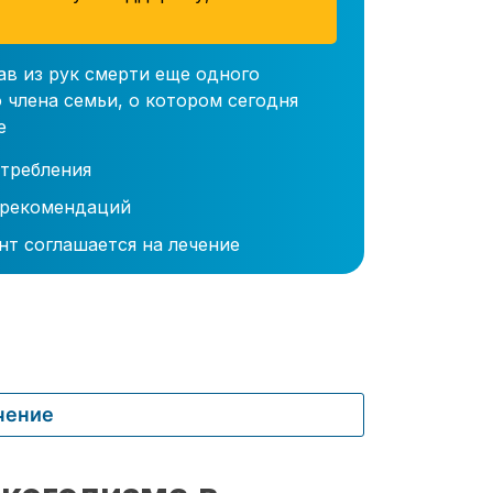
ав из рук смерти еще одного
 члена семьи, о котором сегодня
е
требления
 рекомендаций
нт соглашается на лечение
чение