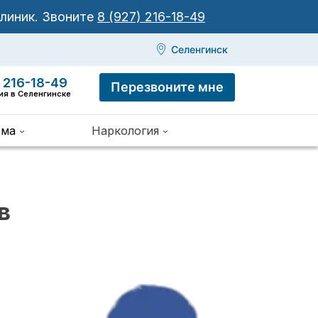
клиник.
Звоните
8 (927) 216-18-49
Селенгинск
 216-18-49
Перезвоните мне
ия в Селенгинске
зма
Наркология
в