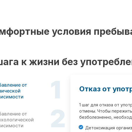
мфортные условия пребыв
шага к жизни без употребл
1
бавление от
Отказ от упот
зической
висимости
1 шаг для отказа от упо
2
отмены. Чтобы пережить
бавление от
безболезненно, необход
ихологической
висимости
Детоксикация органи