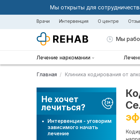
Мы открыты для сотрудничества 
Врачи
Интервенция
О центре
Отзы
Мы рабо
Лечение наркомании
Лечен
Главная
Клиника кодирования от алк
Ко
Не хочет
Се
лечиться?
эф
Интервенция - уговорим
зависимого начать
Коди
лечение
напра