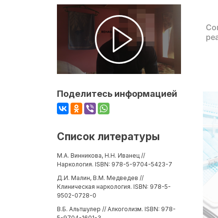
Со
ре
Поделитесь информацией
Список литературы
М.А. Винникова, Н.Н. Иванец //
Наркология. ISBN: 978-5-9704-5423-7
Д.И. Малин, В.М. Медведев //
Клиническая наркология. ISBN: 978-5-
9502-0728-0
В.Б. Альтшулер // Алкоголизм. ISBN: 978-
5-9704-1601-3