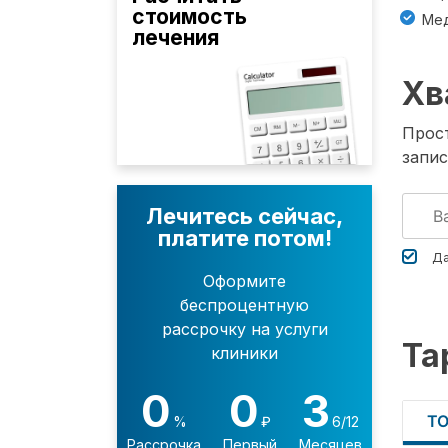
стоимость
Мед
лечения
Хв
Прост
запис
Лечитесь сейчас,
платите потом!
Да
Оформите
беспроцентную
рассрочку на услуги
Та
клиники
0
0
3
Т
%
₽
6/12
Рассрочка
Первый
Месяцев