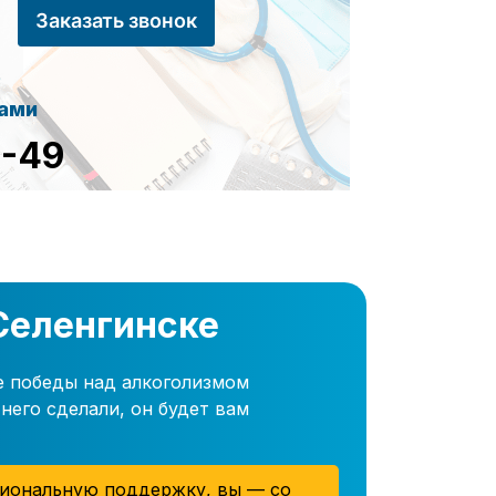
Заказать звонок
сами
8-49
Селенгинске
е победы над алкоголизмом
него сделали, он будет вам
иональную поддержку, вы — со