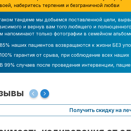
воей, наберитесь терпения и безграничной любви
таком тандеме мы добьемся поставленной цели, вырв
висимого и вернув вам того любящего и полноценного
м напоминают только фотографии в семейном альбом
85% наших пациентов возвращаются к жизни БЕЗ упо
100% гарантия от срыва, при соблюдение всех наших
В 99% случаев после проведения интервенции, пацие
зывы
Получить скидку на ле