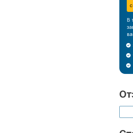
с
В 
за
ва
От