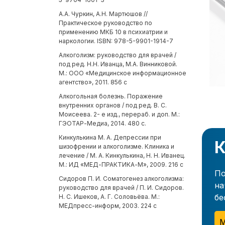
А.А. Чуркин, А.Н. Мартюшов //
Практическое руководство по
применению МКБ 10 в психиатрии и
наркологии. ISBN: 978-5-9901-1914-7
Алкоголизм: руководство для врачей /
под ред. Н.Н. Иванца, М.А. Винниковой.
М.: ООО «Медицинское информационное
агентство», 2011. 856 с
Алкогольная болезнь. Поражение
внутренних органов / под ред. В. С.
Моисеева. 2- е изд., перераб. и доп. М.:
ГЭОТАР-Медиа, 2014. 480 с.
Кинкулькина М. А. Депрессии при
К
шизофрении и алкоголизме. Клиника и
лечение / М. А. Кинкулькина, Н. Н. Иванец.
М.: ИД «МЕД-ПРАКТИКА-М», 2009. 216 с
По
Сидоров П. И. Соматогенез алкоголизма:
на
руководство для врачей / П. И. Сидоров.
бе
Н. С. Ишеков, А. Г. Соловьёва. М.:
МЕДпресс-информ, 2003. 224 с
М