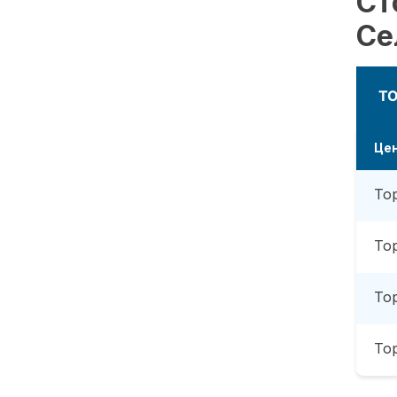
Ст
Се
Т
Це
То
То
То
То