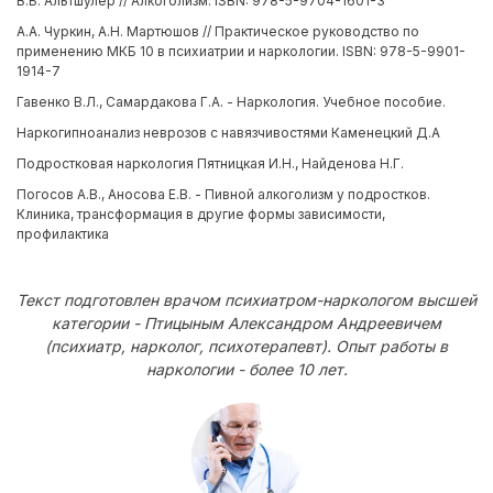
В.Б. Альтшулер // Алкоголизм. ISBN: 978-5-9704-1601-3
А.А. Чуркин, А.Н. Мартюшов // Практическое руководство по
применению МКБ 10 в психиатрии и наркологии. ISBN: 978-5-9901-
1914-7
Гавенко В.Л., Самардакова Г.А. - Наркология. Учебное пособие.
Наркогипноанализ неврозов с навязчивостями Каменецкий Д.А
Подростковая наркология Пятницкая И.Н., Найденова Н.Г.
Погосов А.В., Аносова Е.В. - Пивной алкоголизм у подростков.
Клиника, трансформация в другие формы зависимости,
профилактика
Текст подготовлен врачом психиатром-наркологом высшей
категории - Птицыным Александром Андреевичем
(психиатр, нарколог, психотерапевт). Опыт работы в
наркологии - более 10 лет.