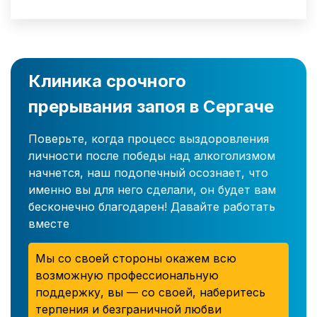
Клиника срочного
прерывания запоя в Сергаче
Поверьте, когда процесс выздоровления
личности после победы над алкоголизмом
начнется, наш подопечный осознает, что
именно вы для него сделали, он будет вам
бесконечно благодарен! Давайте работать
вместе
Мы со своей стороны окажем всю
возможную профессиональную
поддержку, вы — со своей, наберитесь
терпения и безграничной любви