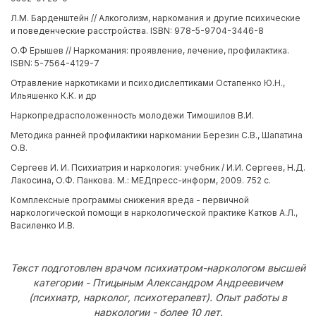
Л.М. Барденштейн // Алкоголизм, наркомания и другие психические
и поведенческие расстройства. ISBN: 978-5-9704-3446-8
О.Ф Ерышев // Наркомания: проявление, лечение, профилактика.
ISBN: 5-7564-4129-7
Отравление наркотиками и психодислептиками Остапенко Ю.Н.,
Ильяшенко К.К. и др
Наркопредрасположенность молодежи Тимошилов В.И.
Методика ранней профилактики наркомании Березин С.В., Шапатина
О.В.
Сергеев И. И. Психиатрия и наркология: учебник / И.И. Сергеев, Н.Д.
Лакосина, О.Ф. Панкова. М.: МЕДпресс-информ, 2009. 752 с.
Комплексные программы снижения вреда - первичной
наркологической помощи в наркологической практике Катков А.Л.,
Василенко И.В.
Текст подготовлен врачом психиатром-наркологом высшей
категории - Птицыным Александром Андреевичем
(психиатр, нарколог, психотерапевт). Опыт работы в
наркологии - более 10 лет.