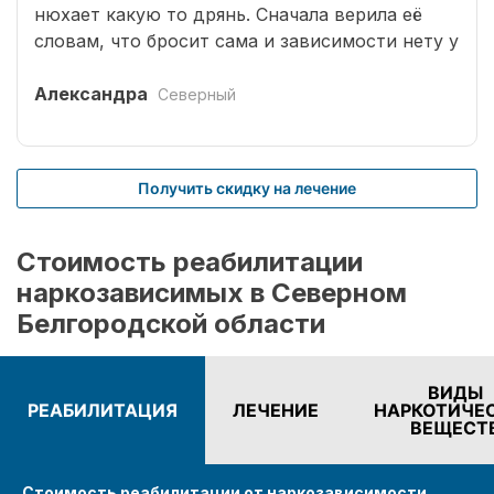
нюхает какую то дрянь. Сначала верила её
словам, что бросит сама и зависимости нету у
неё, но когда она начала воровать у меня я
решила действовать радикально и положила
Александра
Северный
в вашу клинику. После двух месяцев
реабилитации внучка всё равно продолжает
ходить на анонимные встречи, иногда
Получить скидку на лечение
посещает психотерапевта, ну и само собой я
за ней стала больше контролировать и больше
общаться. Сейчас внучка ни чего не
Стоимость реабилитации
употребляет, заканчивает университет и уже
наркозависимых в Северном
подыскивает себе работу,
Белгородской области
ВИДЫ
РЕАБИЛИТАЦИЯ
ЛЕЧЕНИЕ
НАРКОТИЧЕ
ВЕЩЕСТ
Стоимость реабилитации от наркозависимости