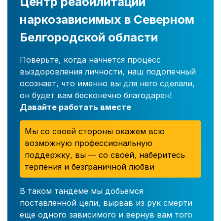
Центр реабилитации
наркозависимых в Северном
Белгородской области
Поверьте, когда начнется процесс
выздоровления личности, наш подопечный
осознает, что именно вы для него сделали,
он будет вам бесконечно благодарен!
Давайте работать вместе
Мы со своей стороны окажем всю
возможную профессиональную
поддержку, вы — со своей, наберитесь
терпения и безграничной любви
В таком тандеме мы добьемся
поставленной цели, вырвав из рук смерти
еще одного зависимого и вернув вам того