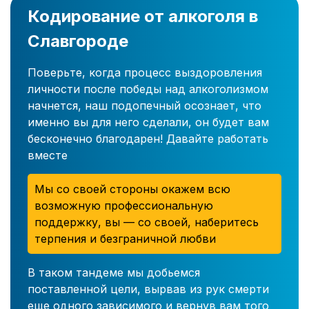
Кодирование от алкоголя в
Славгороде
Поверьте, когда процесс выздоровления
личности после победы над алкоголизмом
начнется, наш подопечный осознает, что
именно вы для него сделали, он будет вам
бесконечно благодарен! Давайте работать
вместе
Мы со своей стороны окажем всю
возможную профессиональную
поддержку, вы — со своей, наберитесь
терпения и безграничной любви
В таком тандеме мы добьемся
поставленной цели, вырвав из рук смерти
еще одного зависимого и вернув вам того