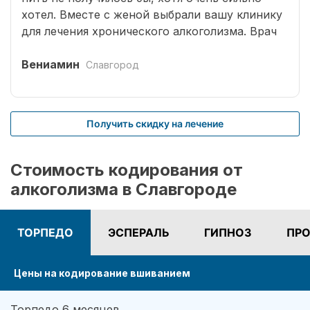
хотел. Вместе с женой выбрали вашу клинику
для лечения хронического алкоголизма. Врач
выбрал оптимальный способ кодирования
сроком на три года. Вшивание препаратов
Вениамин
Славгород
безболезненное. После чего было комплексное
лечение. Врачом наркологом было подобрано
несколько начальных эффективных методик
Получить скидку на лечение
для меня. Я завязал с приемом спиртных
напитков (Без лирики со стороны жены,
конечно не обошлось.). На учете нигде не
Стоимость кодирования от
состою. И вот срок кодировки уже прошел,
алкоголизма в Славгороде
но я пить не хочу совсем. Я отказался от
употребления алкоголя навсегда. Спасибо!
ТОРПЕДО
ЭСПЕРАЛЬ
ГИПНОЗ
ПРО
Цены на кодирование вшиванием
Торпедо 6 месяцев