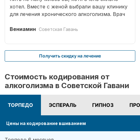
хотел. Вместе с женой выбрали вашу клинику
для лечения хронического алкоголизма. Врач
выбрал оптимальный способ кодирования
сроком на три года. Вшивание препаратов
Вениамин
Советская Гавань
безболезненное. После чего было комплексное
лечение. Врачом наркологом было подобрано
несколько начальных эффективных методик
Получить скидку на лечение
для меня. Я завязал с приемом спиртных
напитков (Без лирики со стороны жены,
конечно не обошлось.). На учете нигде не
Стоимость кодирования от
состою. И вот срок кодировки уже прошел,
алкоголизма в Советской Гавани
но я пить не хочу совсем. Я отказался от
употребления алкоголя навсегда. Спасибо!
ТОРПЕДО
ЭСПЕРАЛЬ
ГИПНОЗ
ПРО
Цены на кодирование вшиванием
Торпедо 6 месяцев