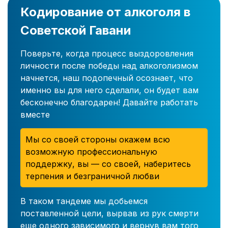
Кодирование от алкоголя в
Советской Гавани
Поверьте, когда процесс выздоровления
личности после победы над алкоголизмом
начнется, наш подопечный осознает, что
именно вы для него сделали, он будет вам
бесконечно благодарен! Давайте работать
вместе
Мы со своей стороны окажем всю
возможную профессиональную
поддержку, вы — со своей, наберитесь
терпения и безграничной любви
В таком тандеме мы добьемся
поставленной цели, вырвав из рук смерти
еще одного зависимого и вернув вам того