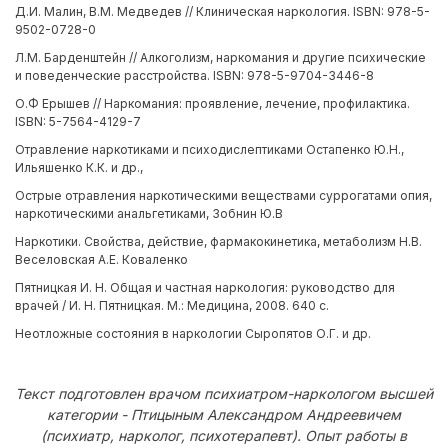
Д.И. Малин, В.М. Медведев // Клиническая наркология. ISBN: 978-5-
9502-0728-0
Л.М. Барденштейн // Алкоголизм, наркомания и другие психические
и поведенческие расстройства. ISBN: 978-5-9704-3446-8
О.Ф Ерышев // Наркомания: проявление, лечение, профилактика.
ISBN: 5-7564-4129-7
Отравление наркотиками и психодислептиками Остапенко Ю.Н.,
Ильяшенко К.К. и др.,
Острые отравления наркотическими веществами суррогатами опия,
наркотическими анальгетиками, Зобнин Ю.В
Наркотики. Свойства, действие, фармакокинетика, метаболизм Н.В.
Веселовская А.Е. Коваленко
Пятницкая И. Н. Общая и частная наркология: руководство для
врачей / И. Н. Пятницкая. М.: Медицина, 2008. 640 с.
Неотложные состояния в наркологии Сыропятов О.Г. и др.
Текст подготовлен врачом психиатром-наркологом высшей
категории - Птицыным Александром Андреевичем
(психиатр, нарколог, психотерапевт). Опыт работы в