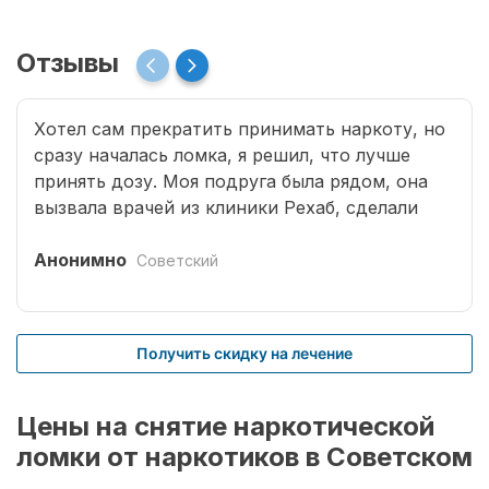
Отзывы
Хотел сам прекратить принимать наркоту, но
сразу началась ломка, я решил, что лучше
принять дозу. Моя подруга была рядом, она
вызвала врачей из клиники Рехаб, сделали
капельницы и сразу отпустило. Теперь думаю,
что надо там пролечиться основательно.
Анонимно
Советский
Получить скидку на лечение
Цены на снятие наркотической
ломки от наркотиков в Советском