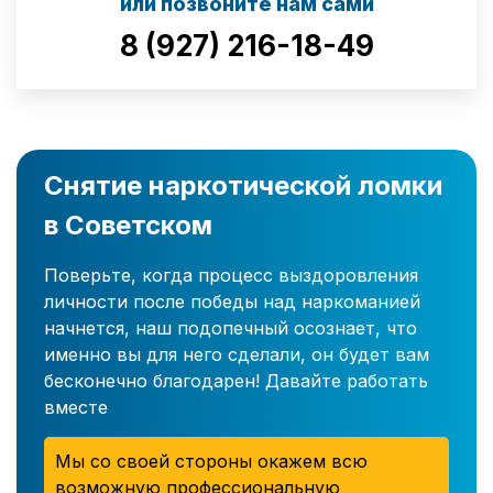
или позвоните нам сами
8 (927) 216-18-49
Снятие наркотической ломки
в Советском
Поверьте, когда процесс выздоровления
личности после победы над наркоманией
начнется, наш подопечный осознает, что
именно вы для него сделали, он будет вам
бесконечно благодарен! Давайте работать
вместе
Мы со своей стороны окажем всю
возможную профессиональную