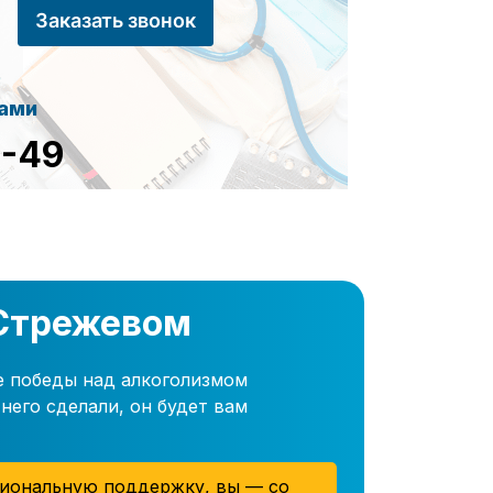
Заказать звонок
сами
8-49
 Стрежевом
е победы над алкоголизмом
него сделали, он будет вам
иональную поддержку, вы — со