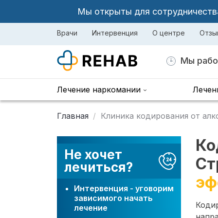
Мы открыты для сотрудничества 
Врачи
Интервенция
О центре
Отзы
Мы рабо
Лечение наркомании
Лечен
Главная
Клиника кодирования от алк
Ко
Не хочет
Ст
лечиться?
эф
Интервенция - уговорим
зависимого начать
Коди
лечение
напр