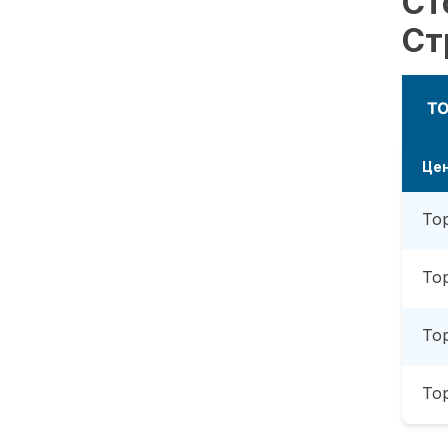
Ст
Ст
Т
Це
То
То
То
То