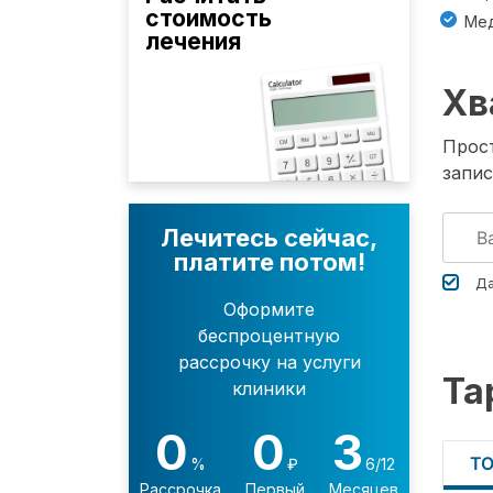
стоимость
Мед
лечения
Хв
Прост
запис
Лечитесь сейчас,
платите потом!
Да
Оформите
беспроцентную
рассрочку на услуги
Та
клиники
0
0
3
Т
%
₽
6/12
Рассрочка
Первый
Месяцев