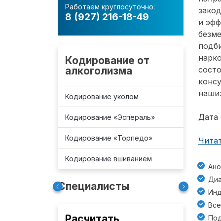
Работаем круглосуточно:
зако
8 (927) 216-18-49
и эф
безм
подб
нарко
Кодирование от
алкоголизма
состо
консу
наших
Кодирование уколом
Дата 
Кодирование «Эспераль»
Кодирование «Торпедо»
Читат
Кодирование вшиванием
Ано
Диа
Специалисты
Инд
Все
Расчитать
Под