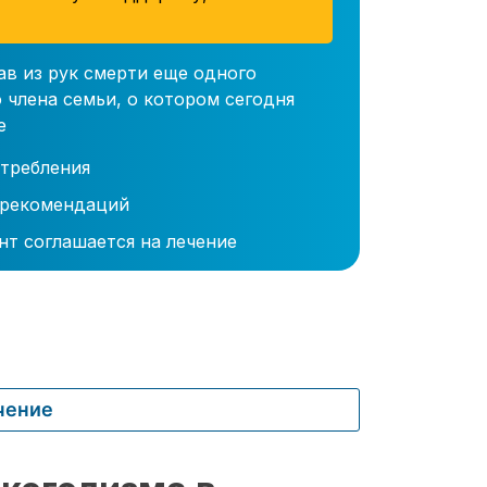
ав из рук смерти еще одного
 члена семьи, о котором сегодня
е
требления
 рекомендаций
нт соглашается на лечение
чение