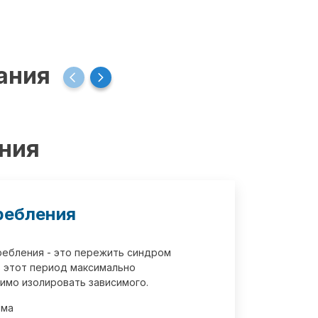
ания
ения
ребления
требления - это пережить синдром
 этот период максимально
имо изолировать зависимого.
зма