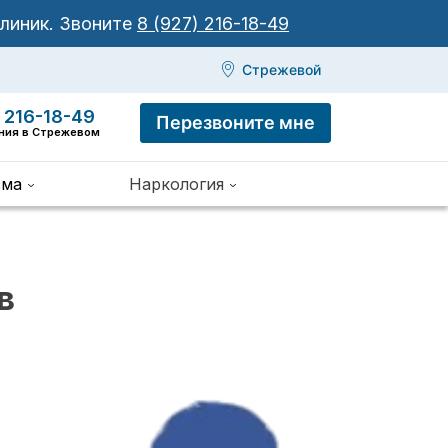
клиник.
Звоните
8 (927) 216-18-49
Стрежевой
 216-18-49
Перезвоните мне
иния в Стрежевом
зма
Наркология
в