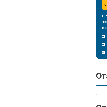
с
В 
за
ва
От