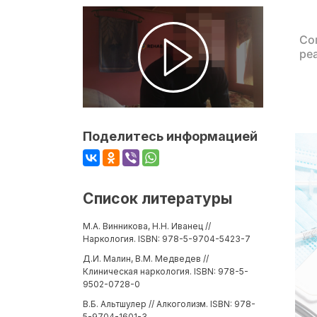
Со
ре
Поделитесь информацией
Список литературы
М.А. Винникова, Н.Н. Иванец //
Наркология. ISBN: 978-5-9704-5423-7
Д.И. Малин, В.М. Медведев //
Клиническая наркология. ISBN: 978-5-
9502-0728-0
В.Б. Альтшулер // Алкоголизм. ISBN: 978-
5-9704-1601-3