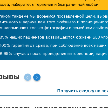
воей, наберитесь терпения и безграничной любви
таком тандеме мы добьемся поставленной цели, вырв
висимого и вернув вам того любящего и полноценного
м напоминают только фотографии в семейном альбом
85% наших пациентов возвращаются к жизни БЕЗ упо
100% гарантия от срыва, при соблюдение всех наших
В 99% случаев после проведения интервенции, пацие
зывы
Получить скидку на ле