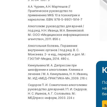
А.А. Чуркин, А.Н. Мартюшов //
Практическое руководство по
применению МКБ 10 в психиатрии и
наркологии. ISBN: 978-5-9901-1914-7
Алкоголизм: руководство для врачей /
под ред. Н.Н. Иванца, М.А. Винниковой.
М.: ООО «Медицинское информационное
агентство», 2011. 856 с
Алкогольная болезнь. Поражение
внутренних органов / под ред. В. С.
Моисеева. 2- е изд., перераб. и доп. М.:
ГЭОТАР-Медиа, 2014. 480 с.
Кинкулькина М. А. Депрессии при
К
шизофрении и алкоголизме. Клиника и
лечение / М. А. Кинкулькина, Н. Н. Иванец.
М.: ИД «МЕД-ПРАКТИКА-М», 2009. 216 с
По
Сидоров П. И. Соматогенез алкоголизма:
на
руководство для врачей / П. И. Сидоров.
бе
Н. С. Ишеков, А. Г. Соловьёва. М.:
МЕДпресс-информ, 2003. 224 с
М