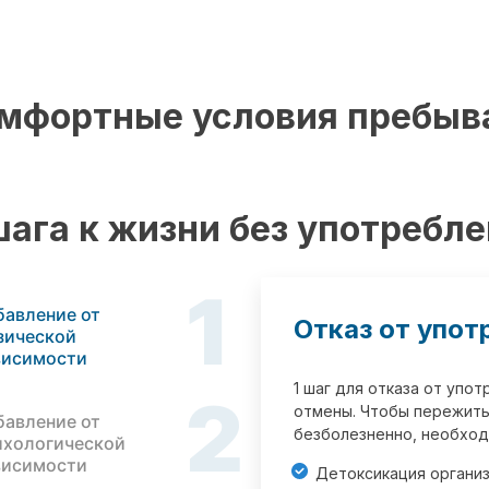
мфортные условия пребыв
шага к жизни без употребл
1
бавление от
Отказ от упот
зической
висимости
1 шаг для отказа от упо
2
отмены. Чтобы пережить
бавление от
безболезненно, необход
ихологической
висимости
Детоксикация органи