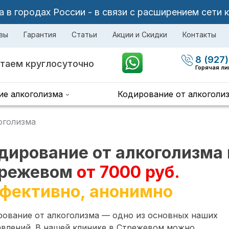
в городах России - в связи с расширением сети 
вы
Гарантия
Статьи
Акции и Скидки
Контакты
8 (927)
таем круглосуточно
Горячая л
ие алкоголизма
Кодирование от алкоголи
оголизма
дирование от алкоголизма 
режевом
от 7000 руб.
фективно, анонимно
рование от алкоголизма — одно из основных наших
авлений. В нашей клинике в Стрежевом можно