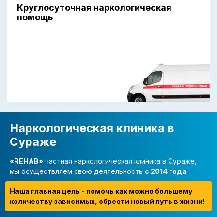
Круглосуточная наркологическая
помощь
Наркологическая клиника в
Сураже
«REHAB»
частная наркологическая клиника в Сураже,
мы осуществляем свою деятельность
с 2014 года
Наша главная цель - помочь как можно большему
количеству зависимых, обрести новый путь в жизни!