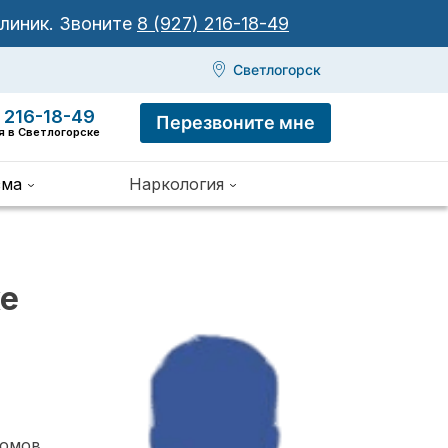
клиник.
Звоните
8 (927) 216-18-49
Светлогорск
 216-18-49
Перезвоните мне
я в Светлогорске
зма
Наркология
ке
томов