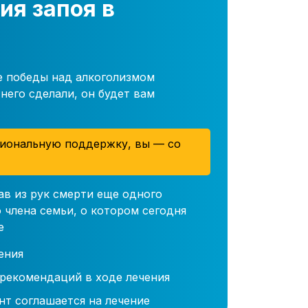
ия запоя в
е победы над алкоголизмом
него сделали, он будет вам
иональную поддержку, вы — со
ав из рук смерти еще одного
 члена семьи, о котором сегодня
е
ения
 рекомендаций в ходе лечения
нт соглашается на лечение