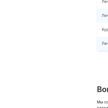
Ле
Ле
Ку
Леч
Во
Мы со
ответ