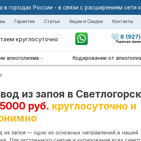
в городах России - в связи с расширением сети 
вы
Гарантия
Статьи
Акции и Скидки
Контакты
8 (927)
таем круглосуточно
Горячая лини
ие алкоголизма
Кодирование от алкоголи
я
вод из запоя в Светлогорс
 5000 руб.
круглосуточно и
онимно
 из запоя — одно из основных направлений в нашей
ке. Для экстренного снятия и купирования всех симп