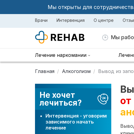
Мы открыты для сотрудничества 
Врачи
Интервенция
О центре
Отзы
Мы рабо
Лечение наркомании
Лечен
Главная
Алкоголизм
Вывод из запо
Вы
Не хочет
от
лечиться?
ан
Интервенция - уговорим
зависимого начать
Вывод
лечение
клини