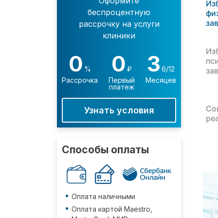
Оформите
Из
беспроцентную
фи
за
рассрочку на услуги
клиники
Из
0
0
3
пс
%
₽
6/12
за
Рассрочка
Первый
Месяцев
платеж
Со
Узнать условия
ре
Способы оплаты
Оплата наличными
Оплата картой Maestro,