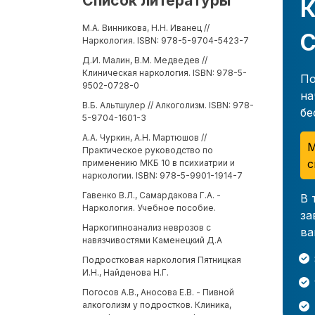
Список литературы
К
М.А. Винникова, Н.Н. Иванец //
С
Наркология. ISBN: 978-5-9704-5423-7
Д.И. Малин, В.М. Медведев //
Клиническая наркология. ISBN: 978-5-
По
9502-0728-0
на
В.Б. Альтшулер // Алкоголизм. ISBN: 978-
бе
5-9704-1601-3
А.А. Чуркин, А.Н. Мартюшов //
М
Практическое руководство по
с
применению МКБ 10 в психиатрии и
наркологии. ISBN: 978-5-9901-1914-7
Гавенко В.Л., Самардакова Г.А. -
В 
Наркология. Учебное пособие.
за
Наркогипноанализ неврозов с
ва
навязчивостями Каменецкий Д.А
Подростковая наркология Пятницкая
И.Н., Найденова Н.Г.
Погосов А.В., Аносова Е.В. - Пивной
алкоголизм у подростков. Клиника,