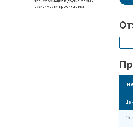
трансформация в другие формы
зависимости, профилактика
От
Пр
Н
Це
Ле