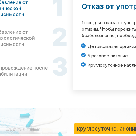
1
бавление от
Отказ от упот
зической
висимости
1 шаг для отказа от упо
2
отмены. Чтобы пережить
бавление от
безболезненно, необход
ихологической
висимости
Детоксикация органи
3
5 разовое питание
Круглосуточное набл
провождение после
абилитации
круглосуточно, анон