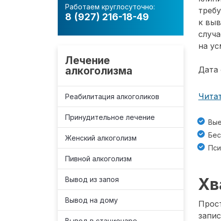
Работаем круглосуточно:
требу
8 (927) 216-18-49
к вы
случа
на ус
Лечение
алкоголизма
Дата 
Читат
Реабилитация алкоголиков
Принудительное лечение
Вые
Бес
Женский алкоголизм
Пси
Пивной алкоголизм
Хв
Вывод из запоя
Вывод на дому
Прост
запис
Вывод в стационаре