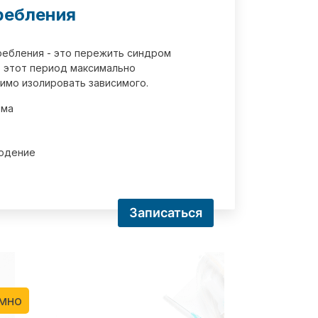
ребления
требления - это пережить синдром
 этот период максимально
имо изолировать зависимого.
зма
юдение
Записаться
имно