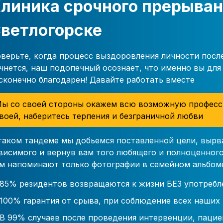
линика срочного прерыван
ветлогорске
верьте, когда процесс выздоровления личности посл
чнется, наш подопечный осознает, что именно вы для 
сконечно благодарен! Давайте работать вместе
ы со своей стороны окажем всю возможную професс
воей, наберитесь терпения и безграничной любви
таком тандеме мы добьемся поставленной цели, вырв
висимого и вернув вам того любящего и полноценного
м напоминают только фотографии в семейном альбом
85% резидентов возвращаются к жизни БЕЗ употребл
100% гарантия от срыва, при соблюдение всех наших
В 99% случаев после проведения интервенции, пацие