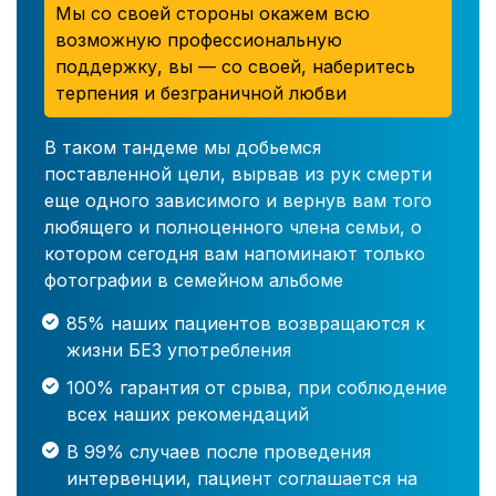
Мы со своей стороны окажем всю
возможную профессиональную
поддержку, вы — со своей, наберитесь
терпения и безграничной любви
В таком тандеме мы добьемся
поставленной цели, вырвав из рук смерти
еще одного зависимого и вернув вам того
любящего и полноценного члена семьи, о
котором сегодня вам напоминают только
фотографии в семейном альбоме
85% наших пациентов возвращаются к
жизни БЕЗ употребления
100% гарантия от срыва, при соблюдение
всех наших рекомендаций
В 99% случаев после проведения
интервенции, пациент соглашается на