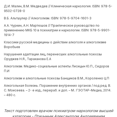
Д.И. Малин, В.М. Медведев // Клиническая наркология. ISBN: 978-5-
9502-0728-0
В.Б. Альтшулер // Алкоголизм. ISBN: 978-5-9704-1601-3
А.А. Чуркин, А.Н. Мартюшов // Практическое руководство по
применению МКБ 10 в психиатрии и наркологии. ISBN: 978-5-9901-
1914-7
Классики русской медицины о действии алкоголя и алкоголизме
Воробьев
Нарушения адаптации лиц, перенесших алкогольные психозы
Оруджев Н.Я., Тараканова Е.А
Алкоголизм. Медико-социальные аспекты Лисицын Ю.П., Сидоров
П.И
Алкоголизм и алкогольные психозы Банщиков В.М., Короленко Ц.П
Алкогольная болезнь. Поражение внутренних органов / под ред. В.
С. Моисеева. – 2- е изд., перераб. и доп. – М.: ГЭОТАР-Медиа, 2014.
– 480 с.
Текст подготовлен врачом психиатром-наркологом высшей
категории - Птицыным Александром Андреевичем