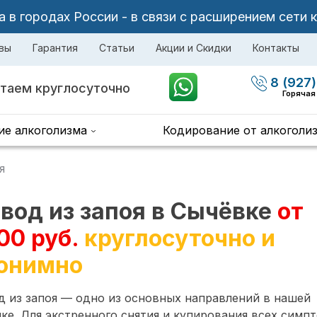
в городах России - в связи с расширением сети 
вы
Гарантия
Статьи
Акции и Скидки
Контакты
8 (927)
таем круглосуточно
Горячая
ие алкоголизма
Кодирование от алкоголи
я
вод из запоя в Сычёвке
от
00 руб.
круглосуточно и
онимно
 из запоя — одно из основных направлений в нашей
ке. Для экстренного снятия и купирования всех симп