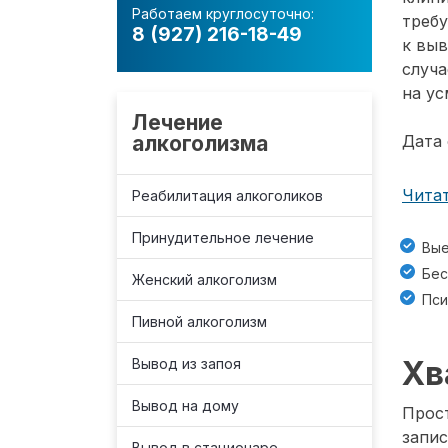
Работаем круглосуточно:
требу
8 (927) 216-18-49
к вы
случа
на ус
Лечение
алкоголизма
Дата 
Читат
Реабилитация алкоголиков
Принудительное лечение
Вые
Бес
Женский алкоголизм
Пси
Пивной алкоголизм
Хв
Вывод из запоя
Вывод на дому
Прост
запис
Вывод в стационаре