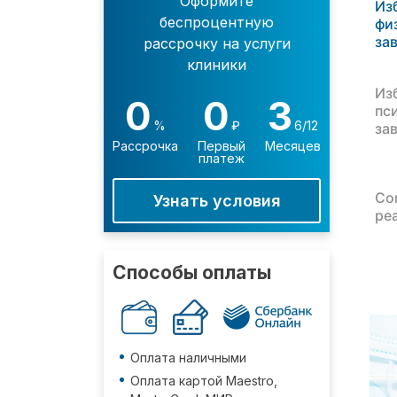
Оформите
Из
беспроцентную
фи
за
рассрочку на услуги
клиники
Из
0
0
3
пс
%
₽
6/12
за
Рассрочка
Первый
Месяцев
платеж
Со
Узнать условия
ре
Способы оплаты
Оплата наличными
Оплата картой Maestro,