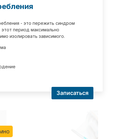
ребления
требления - это пережить синдром
 этот период максимально
имо изолировать зависимого.
зма
юдение
Записаться
имно