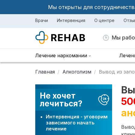
Мы открыты для сотрудничества 
Врачи
Интервенция
О центре
Отзы
Мы рабо
Лечение наркомании
Лечен
Главная
Алкоголизм
Вывод из запо
Вы
Не хочет
50
лечиться?
ан
Интервенция - уговорим
зависимого начать
Вывод
лечение
клини