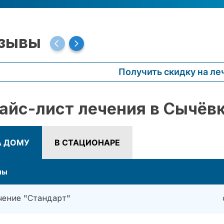
зывы
Получить скидку на ле
айс-лист лечения в Сычёв
А ДОМУ
В СТАЦИОНАРЕ
ны
чение "Стандарт"