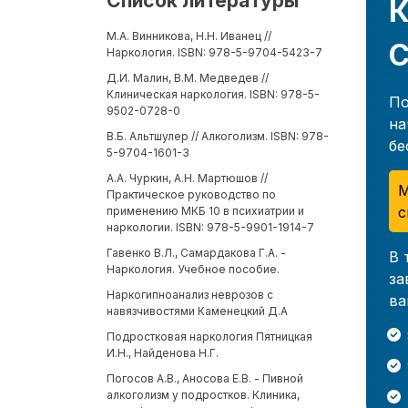
Список литературы
К
М.А. Винникова, Н.Н. Иванец //
С
Наркология. ISBN: 978-5-9704-5423-7
Д.И. Малин, В.М. Медведев //
Клиническая наркология. ISBN: 978-5-
По
9502-0728-0
на
В.Б. Альтшулер // Алкоголизм. ISBN: 978-
бе
5-9704-1601-3
А.А. Чуркин, А.Н. Мартюшов //
М
Практическое руководство по
с
применению МКБ 10 в психиатрии и
наркологии. ISBN: 978-5-9901-1914-7
Гавенко В.Л., Самардакова Г.А. -
В 
Наркология. Учебное пособие.
за
Наркогипноанализ неврозов с
ва
навязчивостями Каменецкий Д.А
Подростковая наркология Пятницкая
И.Н., Найденова Н.Г.
Погосов А.В., Аносова Е.В. - Пивной
алкоголизм у подростков. Клиника,