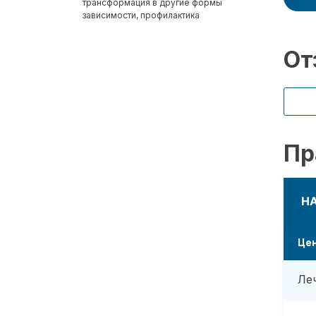
трансформация в другие формы
зависимости, профилактика
От
Пр
Н
Це
Ле