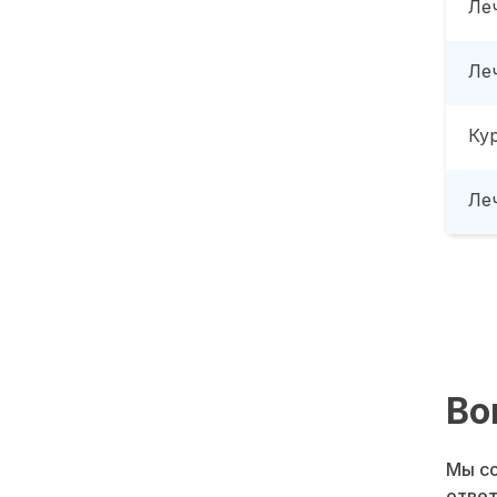
Ле
Ле
Ку
Леч
Во
Мы со
ответ