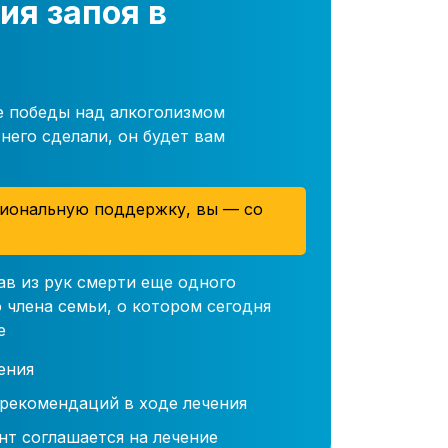
ия запоя в
е победы над алкоголизмом
него сделали, он будет вам
иональную поддержку, вы — со
ав из рук смерти еще одного
 члена семьи, о котором сегодня
е
ения
 рекомендаций в ходе лечения
нт соглашается на лечение