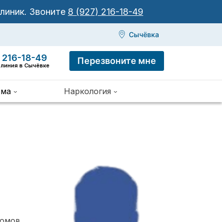
клиник.
Звоните
8 (927) 216-18-49
Сычёвка
 216-18-49
Перезвоните мне
 линия в Сычёвке
зма
Наркология
томов