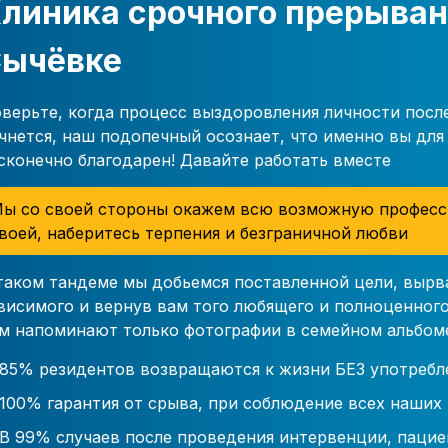
линика срочного прерыван
ычёвке
верьте, когда процесс выздоровления личности посл
чнется, наш подопечный осознает, что именно вы для 
сконечно благодарен! Давайте работать вместе
ы со своей стороны окажем всю возможную професс
воей, наберитесь терпения и безграничной любви
таком тандеме мы добьемся поставленной цели, вырв
висимого и вернув вам того любящего и полноценного
м напоминают только фотографии в семейном альбом
85% резидентов возвращаются к жизни БЕЗ употребл
100% гарантия от срыва, при соблюдение всех наших
В 99% случаев после проведения интервенции, пацие