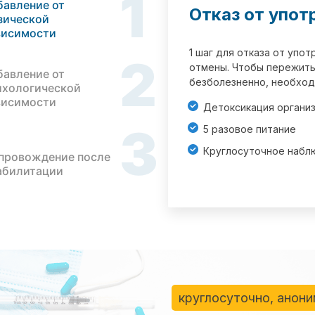
1
бавление от
Отказ от упот
зической
висимости
1 шаг для отказа от упо
2
отмены. Чтобы пережить
бавление от
безболезненно, необход
ихологической
висимости
Детоксикация органи
3
5 разовое питание
Круглосуточное набл
провождение после
абилитации
круглосуточно, анон