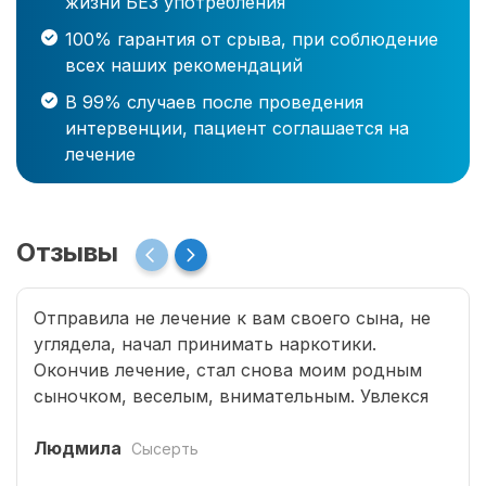
жизни БЕЗ употребления
100% гарантия от срыва, при соблюдение
всех наших рекомендаций
В 99% случаев после проведения
интервенции, пациент соглашается на
лечение
Отзывы
Отправила не лечение к вам своего сына, не
углядела, начал принимать наркотики.
Окончив лечение, стал снова моим родным
сыночком, веселым, внимательным. Увлекся
программированием, занимается бегом.
Страшно подумать, что было бы без помощи
Людмила
Сысерть
специалистов Рехаб.