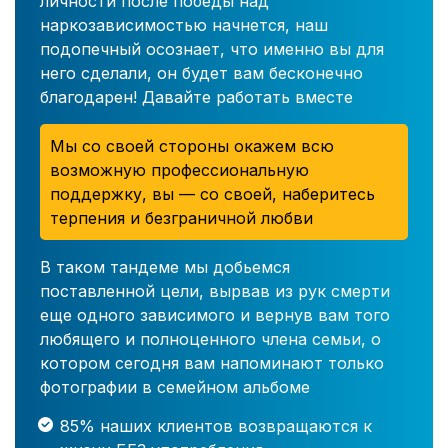
личности после победы над
наркозависимостью начнется, наш
подопечный осознает, что именно вы для
него сделали, он будет вам бесконечно
благодарен! Давайте работать вместе
Мы со своей стороны окажем всю
возможную профессиональную
поддержку, вы — со своей, наберитесь
терпения и безграничной любви
В таком тандеме мы добьемся
поставленной цели, вырвав из рук смерти
еще одного зависимого и вернув вам того
любящего и полноценного члена семьи, о
котором сегодня вам напоминают только
фотографии в семейном альбоме
85% наших клиентов возвращаются к