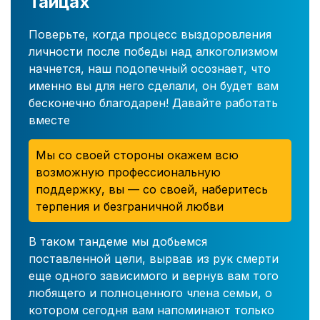
Тайцах
Поверьте, когда процесс выздоровления
личности после победы над алкоголизмом
начнется, наш подопечный осознает, что
именно вы для него сделали, он будет вам
бесконечно благодарен! Давайте работать
вместе
Мы со своей стороны окажем всю
возможную профессиональную
поддержку, вы — со своей, наберитесь
терпения и безграничной любви
В таком тандеме мы добьемся
поставленной цели, вырвав из рук смерти
еще одного зависимого и вернув вам того
любящего и полноценного члена семьи, о
котором сегодня вам напоминают только