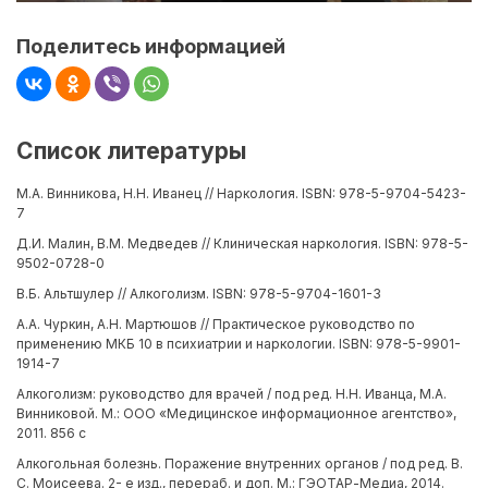
Поделитесь информацией
Список литературы
М.А. Винникова, Н.Н. Иванец // Наркология. ISBN: 978-5-9704-5423-
7
Д.И. Малин, В.М. Медведев // Клиническая наркология. ISBN: 978-5-
9502-0728-0
В.Б. Альтшулер // Алкоголизм. ISBN: 978-5-9704-1601-3
А.А. Чуркин, А.Н. Мартюшов // Практическое руководство по
применению МКБ 10 в психиатрии и наркологии. ISBN: 978-5-9901-
1914-7
Алкоголизм: руководство для врачей / под ред. Н.Н. Иванца, М.А.
Винниковой. М.: ООО «Медицинское информационное агентство»,
2011. 856 с
Алкогольная болезнь. Поражение внутренних органов / под ред. В.
С. Моисеева. 2- е изд., перераб. и доп. М.: ГЭОТАР-Медиа, 2014.