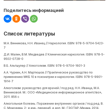
Поделитесь информацией
Список литературы
М.А. Винникова, Н.Н. Иванец // Наркология. ISBN: 978-5-9704-5423-
7
Д.И. Малин, В.М. Медведев // Клиническая наркология. ISBN: 978-5-
9502-0728-0
В.Б. Альтшулер // Алкоголизм. ISBN: 978-5-9704-1601-3
А.А. Чуркин, А.Н. Мартюшов // Практическое руководство по
применению МКБ 10 в психиатрии и наркологии. ISBN: 978-5-9901-
1914-7
Алкоголизм: руководство для врачей / под ред. Н.Н. Иванца, М.А.
Винниковой. М.: ООО «Медицинское информационное агентство»,
2011. 856 с
Алкогольная болезнь. Поражение внутренних органов / под ред. В.
С. Моисеева. 2- е изд., перераб. и доп. М.: ГЭОТАР-Медиа, 2014.