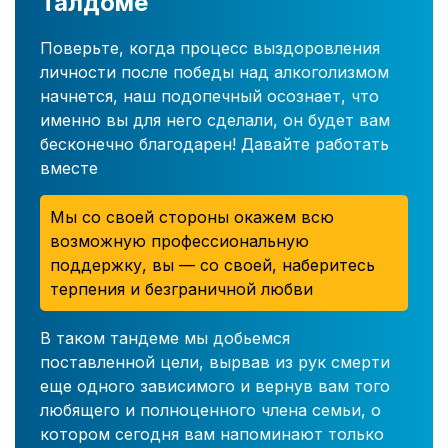
Талдоме
Поверьте, когда процесс выздоровления
личности после победы над алкоголизмом
начнется, наш подопечный осознает, что
именно вы для него сделали, он будет вам
бесконечно благодарен! Давайте работать
вместе
Мы со своей стороны окажем всю
возможную профессиональную
поддержку, вы — со своей, наберитесь
терпения и безграничной любви
В таком тандеме мы добьемся
поставленной цели, вырвав из рук смерти
еще одного зависимого и вернув вам того
любящего и полноценного члена семьи, о
котором сегодня вам напоминают только