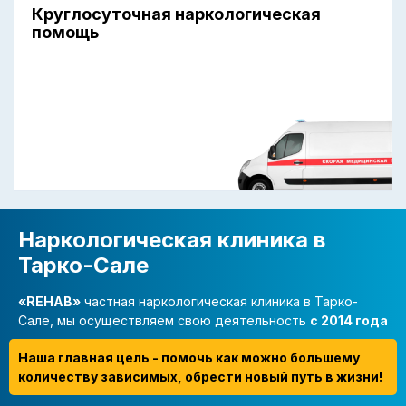
Круглосуточная наркологическая
помощь
Наркологическая клиника в
Тарко-Сале
«REHAB»
частная наркологическая клиника в Тарко-
Сале, мы осуществляем свою деятельность
с 2014 года
Наша главная цель - помочь как можно большему
количеству зависимых, обрести новый путь в жизни!