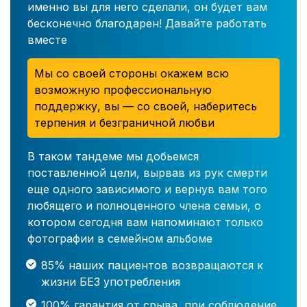
именно вы для него сделали, он будет вам
бесконечно благодарен! Давайте работать
вместе
Мы со своей стороны окажем всю
возможную профессиональную
поддержку, вы — со своей, наберитесь
терпения и безграничной любви
В таком тандеме мы добьемся
поставленной цели, вырвав из рук смерти
еще одного зависимого и вернув вам того
любящего и полноценного члена семьи, о
котором сегодня вам напоминают только
фотографии в семейном альбоме
85% наших пациентов возвращаются к
жизни БЕЗ употребления
100% гарантия от срыва, при соблюдение