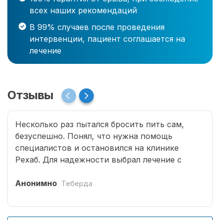
всех наших рекомендаций
В 99% случаев после проведения
интервенции, пациент соглашается на
лечение
Отзывы
Несколько раз пытался бросить пить сам,
безуспешно. Понял, что нужна помощь
специалистов и остановился на клинике
Рехаб. Для надежности выбрал лечение с
госпитализацией. Прошло два с половиной
года, не пью, и не тянет. Спасибо вам
Анонимно
Теберда
огромное.