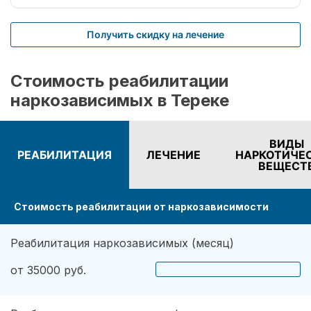
реабилитации внучка всё равно продолжает
ходить на анонимные встречи, иногда
Получить скидку на лечение
посещает психотерапевта, ну и само собой я
за ней стала больше контролировать и больше
общаться. Сейчас внучка ни чего не
Стоимость реабилитации
употребляет, заканчивает университет и уже
наркозависимых в Тереке
подыскивает себе работу,
ВИДЫ
РЕАБИЛИТАЦИЯ
ЛЕЧЕНИЕ
НАРКОТИЧЕ
ВЕЩЕСТ
Стоимость реабилитации от наркозависимости
Реабилитация наркозависимых (месяц)
от 35000 руб.