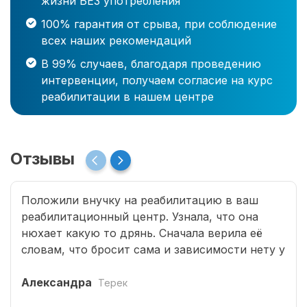
жизни БЕЗ употребления
100% гарантия от срыва, при соблюдение
всех наших рекомендаций
В 99% случаев, благодаря проведению
интервенции, получаем согласие на курс
реабилитации в нашем центре
Отзывы
Положили внучку на реабилитацию в ваш
реабилитационный центр. Узнала, что она
нюхает какую то дрянь. Сначала верила её
словам, что бросит сама и зависимости нету у
неё, но когда она начала воровать у меня я
решила действовать радикально и положила
Александра
Терек
в вашу клинику. После двух месяцев