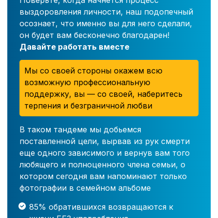
Поверьте, когда начнется процесс
выздоровления личности, наш подопечный
осознает, что именно вы для него сделали,
он будет вам бесконечно благодарен!
Давайте работать вместе
Мы со своей стороны окажем всю
возможную профессиональную
поддержку, вы — со своей, наберитесь
терпения и безграничной любви
В таком тандеме мы добьемся
поставленной цели, вырвав из рук смерти
еще одного зависимого и вернув вам того
любящего и полноценного члена семьи, о
котором сегодня вам напоминают только
фотографии в семейном альбоме
85% обратившихся возвращаются к