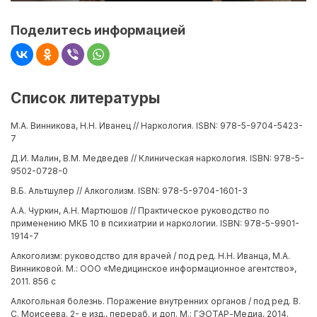
Поделитесь информацией
Список литературы
М.А. Винникова, Н.Н. Иванец // Наркология. ISBN: 978-5-9704-5423-
7
Д.И. Малин, В.М. Медведев // Клиническая наркология. ISBN: 978-5-
9502-0728-0
В.Б. Альтшулер // Алкоголизм. ISBN: 978-5-9704-1601-3
А.А. Чуркин, А.Н. Мартюшов // Практическое руководство по
применению МКБ 10 в психиатрии и наркологии. ISBN: 978-5-9901-
1914-7
Алкоголизм: руководство для врачей / под ред. Н.Н. Иванца, М.А.
Винниковой. М.: ООО «Медицинское информационное агентство»,
2011. 856 с
Алкогольная болезнь. Поражение внутренних органов / под ред. В.
С. Моисеева. 2- е изд., перераб. и доп. М.: ГЭОТАР-Медиа, 2014.