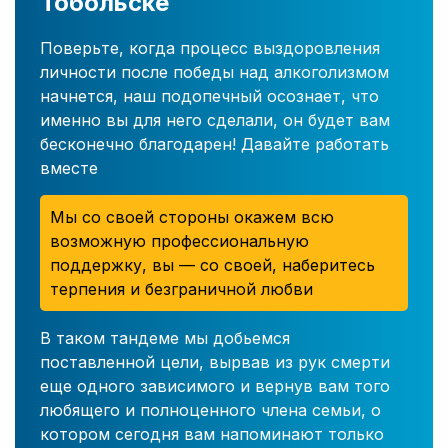
Тобольске
Поверьте, когда процесс выздоровления
личности после победы над алкоголизмом
начнется, наш подопечный осознает, что
именно вы для него сделали, он будет вам
бесконечно благодарен! Давайте работать
вместе
Мы со своей стороны окажем всю
возможную профессиональную
поддержку, вы — со своей, наберитесь
терпения и безграничной любви
В таком тандеме мы добьемся
поставленной цели, вырвав из рук смерти
еще одного зависимого и вернув вам того
любящего и полноценного члена семьи, о
котором сегодня вам напоминают только