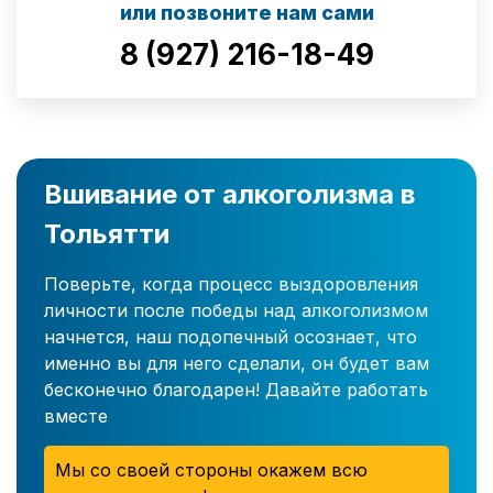
или позвоните нам сами
8 (927) 216-18-49
Вшивание от алкоголизма в
Тольятти
Поверьте, когда процесс выздоровления
личности после победы над алкоголизмом
начнется, наш подопечный осознает, что
именно вы для него сделали, он будет вам
бесконечно благодарен! Давайте работать
вместе
Мы со своей стороны окажем всю