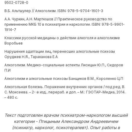
9502-0728-0
В.Б. Альтшулер // Алкоголизм. ISBN: 978-5-9704-1601-3
А.А. Чуркин, А.Н. Мартюшов // Практическое руководство по
применению МКБ 10 в психиатрии и наркологии. ISBN: 978-5-9901-
1914-7
Классики русской медицины о действии алкоголя и алкоголизме
Воробьев
Нарушения адаптации лиц, перенесших алкогольные психозы
Оруджев Н.Я., Тараканова Е.А
Алкоголизм. Медико-социальные аспекты Лисицын Ю.П., Сидоров
П.И
Алкоголизм и алкогольные психозы Банщиков В.М., Короленко Ц.П
Алкогольная болезнь. Поражение внутренних органов / под ред. В.
С. Моисеева. – 2- е изд., перераб. и доп. – М.: ГЭОТАР-Медиа, 2014.
– 480 с.
Текст подготовлен врачом психиатром-наркологом высшей
категории - Птицыным Александром Андреевичем
(психиатр, нарколог, психотерапевт). Опыт работы в