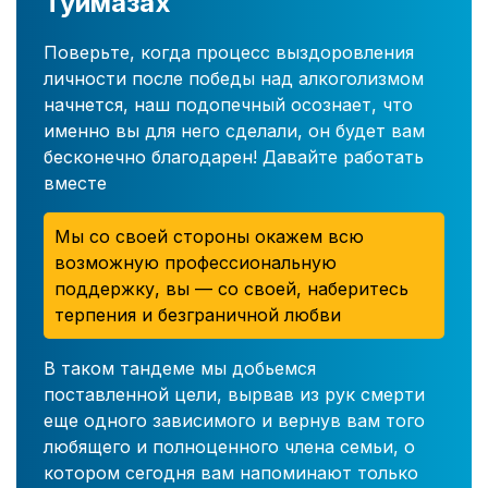
Туймазах
Поверьте, когда процесс выздоровления
личности после победы над алкоголизмом
начнется, наш подопечный осознает, что
именно вы для него сделали, он будет вам
бесконечно благодарен! Давайте работать
вместе
Мы со своей стороны окажем всю
возможную профессиональную
поддержку, вы — со своей, наберитесь
терпения и безграничной любви
В таком тандеме мы добьемся
поставленной цели, вырвав из рук смерти
еще одного зависимого и вернув вам того
любящего и полноценного члена семьи, о
котором сегодня вам напоминают только