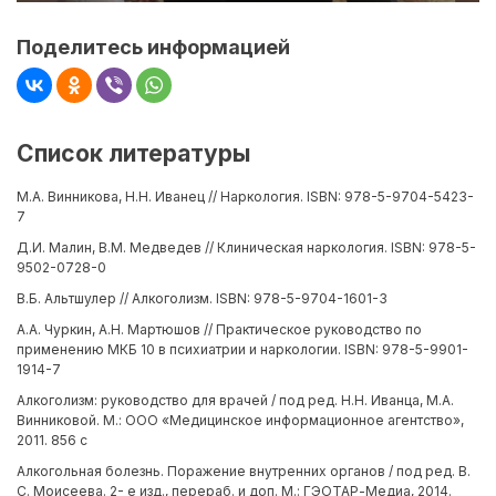
Поделитесь информацией
Список литературы
М.А. Винникова, Н.Н. Иванец // Наркология. ISBN: 978-5-9704-5423-
7
Д.И. Малин, В.М. Медведев // Клиническая наркология. ISBN: 978-5-
9502-0728-0
В.Б. Альтшулер // Алкоголизм. ISBN: 978-5-9704-1601-3
А.А. Чуркин, А.Н. Мартюшов // Практическое руководство по
применению МКБ 10 в психиатрии и наркологии. ISBN: 978-5-9901-
1914-7
Алкоголизм: руководство для врачей / под ред. Н.Н. Иванца, М.А.
Винниковой. М.: ООО «Медицинское информационное агентство»,
2011. 856 с
Алкогольная болезнь. Поражение внутренних органов / под ред. В.
С. Моисеева. 2- е изд., перераб. и доп. М.: ГЭОТАР-Медиа, 2014.