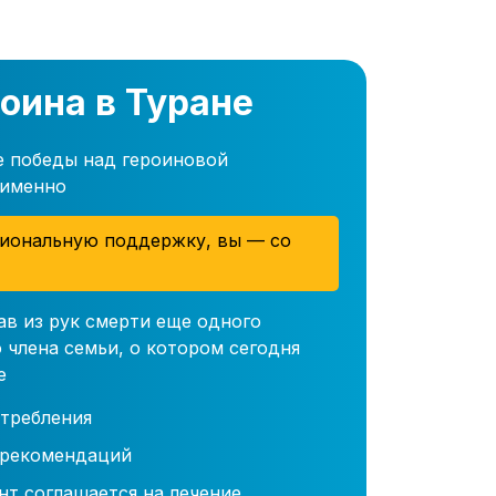
оина в Туране
е победы над героиновой
 именно
иональную поддержку, вы — со
ав из рук смерти еще одного
 члена семьи, о котором сегодня
е
требления
 рекомендаций
нт соглашается на лечение