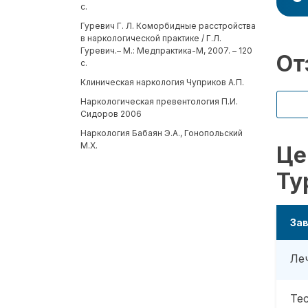
с.
Гуревич Г. Л. Коморбидные расстройства
в наркологической практике / Г.Л.
Гуревич.– М.: Медпрактика-М, 2007. – 120
От
с.
Клиническая наркология Чуприков А.П.
Наркологическая превентология П.И.
Сидоров 2006
Наркология Бабаян Э.А., Гонопольский
М.X.
Це
Ту
Зав
Ле
Те