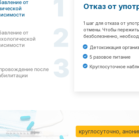
1
бавление от
Отказ от упот
зической
висимости
1 шаг для отказа от упо
2
отмены. Чтобы пережить
бавление от
безболезненно, необход
ихологической
висимости
Детоксикация органи
3
5 разовое питание
Круглосуточное набл
провождение после
абилитации
круглосуточно, анон