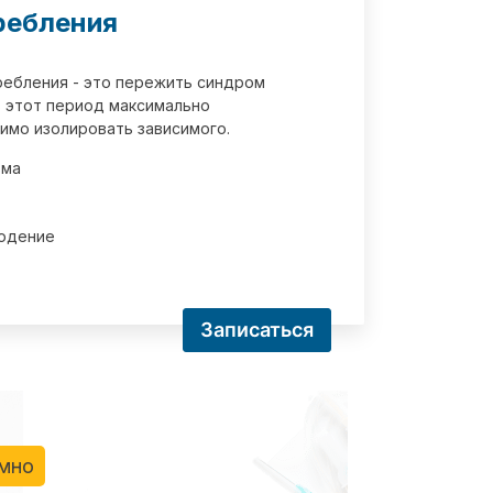
ребления
требления - это пережить синдром
 этот период максимально
имо изолировать зависимого.
зма
юдение
Записаться
имно