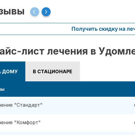
зывы
Получить скидку на ле
айс-лист лечения в Удомл
А ДОМУ
В СТАЦИОНАРЕ
ны
чение "Стандарт"
чение "Комфорт"