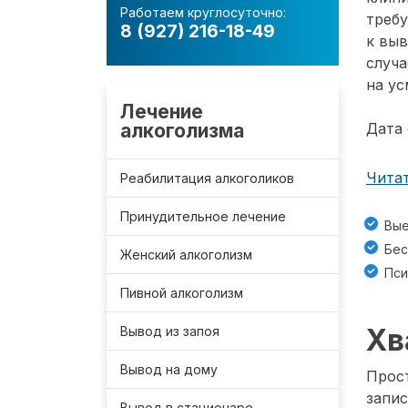
Работаем круглосуточно:
требу
8 (927) 216-18-49
к вы
случа
на ус
Лечение
алкоголизма
Дата 
Читат
Реабилитация алкоголиков
Принудительное лечение
Вые
Бес
Женский алкоголизм
Пси
Пивной алкоголизм
Хв
Вывод из запоя
Вывод на дому
Прост
запис
Вывод в стационаре