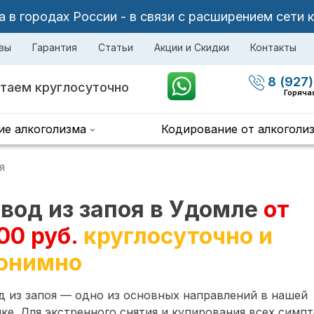
в городах России - в связи с расширением сети 
вы
Гарантия
Статьи
Акции и Скидки
Контакты
8 (927)
таем круглосуточно
Горяча
ие алкоголизма
Кодирование от алкоголи
я
вод из запоя в Удомле
от
00 руб.
круглосуточно и
онимно
 из запоя — одно из основных направлений в нашей
ке. Для экстренного снятия и купирования всех симп