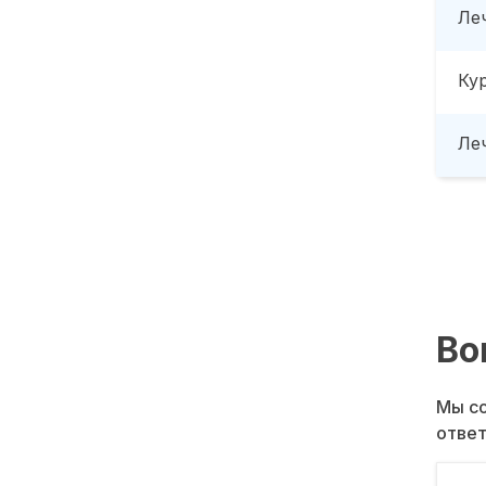
Ле
Ку
Леч
Во
Мы со
ответ