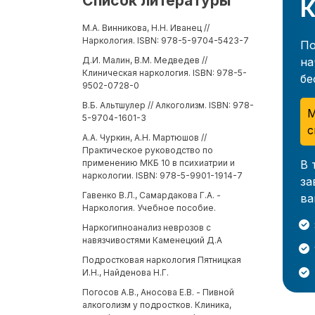
Список литературы
К
М.А. Винникова, Н.Н. Иванец //
Наркология. ISBN: 978-5-9704-5423-7
По
на
Д.И. Малин, В.М. Медведев //
Клиническая наркология. ISBN: 978-5-
бе
9502-0728-0
В.Б. Альтшулер // Алкоголизм. ISBN: 978-
М
5-9704-1601-3
с
А.А. Чуркин, А.Н. Мартюшов //
Практическое руководство по
В 
применению МКБ 10 в психиатрии и
наркологии. ISBN: 978-5-9901-1914-7
за
Гавенко В.Л., Самардакова Г.А. -
ва
Наркология. Учебное пособие.
Наркогипноанализ неврозов с
навязчивостями Каменецкий Д.А
Подростковая наркология Пятницкая
И.Н., Найденова Н.Г.
Погосов А.В., Аносова Е.В. - Пивной
алкоголизм у подростков. Клиника,