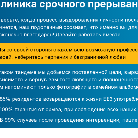
линика срочного прерыван
верьте, когда процесс выздоровления личности посл
чнется, наш подопечный осознает, что именно вы для 
сконечно благодарен! Давайте работать вместе
ы со своей стороны окажем всю возможную професс
воей, наберитесь терпения и безграничной любви
таком тандеме мы добьемся поставленной цели, вырв
висимого и вернув вам того любящего и полноценного
м напоминают только фотографии в семейном альбом
85% резидентов возвращаются к жизни БЕЗ употребл
100% гарантия от срыва, при соблюдение всех наших
В 99% случаев после проведения интервенции, пацие