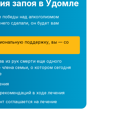
ия запоя в Удомле
е победы над алкоголизмом
него сделали, он будет вам
иональную поддержку, вы — со
ав из рук смерти еще одного
 члена семьи, о котором сегодня
е
ения
 рекомендаций в ходе лечения
нт соглашается на лечение