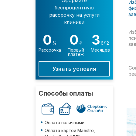
Оформите
Из
беспроцентную
фи
за
рассрочку на услуги
клиники
Из
0
0
3
пс
%
₽
6/12
за
Рассрочка
Первый
Месяцев
платеж
Со
Узнать условия
ре
Способы оплаты
Оплата наличными
Оплата картой Maestro,