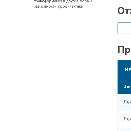
трансформация в другие формы
зависимости, профилактика
От
Пр
Н
Це
Ле
Ле