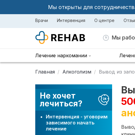
Мы открыты для сотрудничества 
Врачи
Интервенция
О центре
Отзы
Мы рабо
Лечение наркомании
Лечен
Главная
Алкоголизм
Вывод из запо
Вы
Не хочет
50
лечиться?
ан
Интервенция - уговорим
зависимого начать
Вывод
лечение
клини