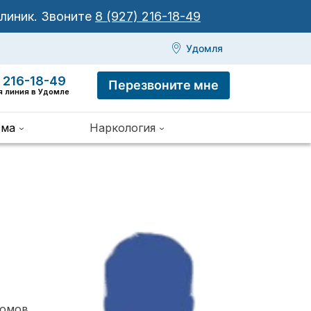
клиник.
Звоните
8 (927) 216-18-49
Удомля
 216-18-49
Перезвоните мне
я линия в Удомле
зма
Наркология
томов