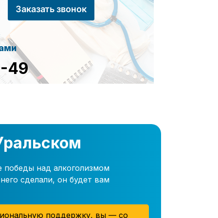
Заказать звонок
сами
8-49
 Уральском
е победы над алкоголизмом
него сделали, он будет вам
иональную поддержку, вы — со