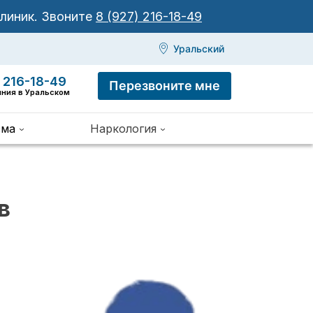
клиник.
Звоните
8 (927) 216-18-49
Уральский
 216-18-49
Перезвоните мне
иния в Уральском
зма
Наркология
в