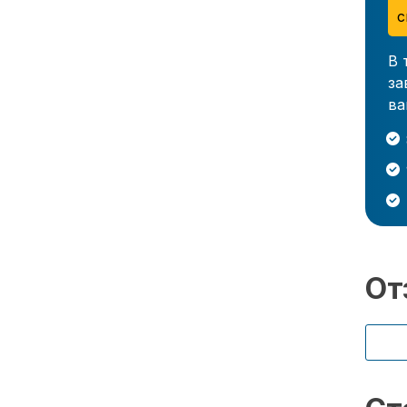
с
В 
за
ва
От