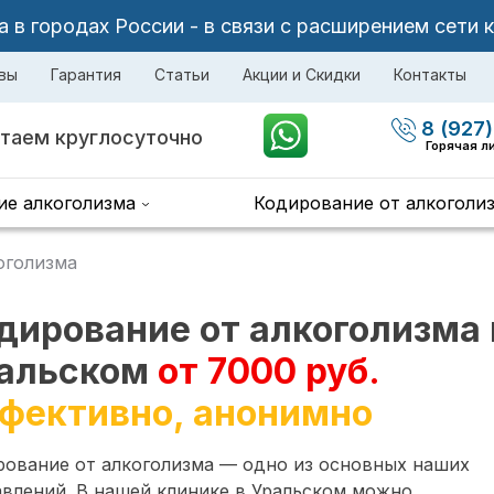
в городах России - в связи с расширением сети 
вы
Гарантия
Статьи
Акции и Скидки
Контакты
8 (927)
таем круглосуточно
Горячая л
ие алкоголизма
Кодирование от алкоголи
оголизма
дирование от алкоголизма 
альском
от 7000 руб.
фективно, анонимно
рование от алкоголизма — одно из основных наших
влений. В нашей клинике в Уральском можно