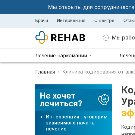
Мы открыты для сотрудничества 
Врачи
Интервенция
О центре
Отзы
Мы рабо
Лечение наркомании
Лечен
Главная
Клиника кодирования от алк
Ко
Не хочет
Ур
лечиться?
эф
Интервенция - уговорим
зависимого начать
Коди
лечение
напра