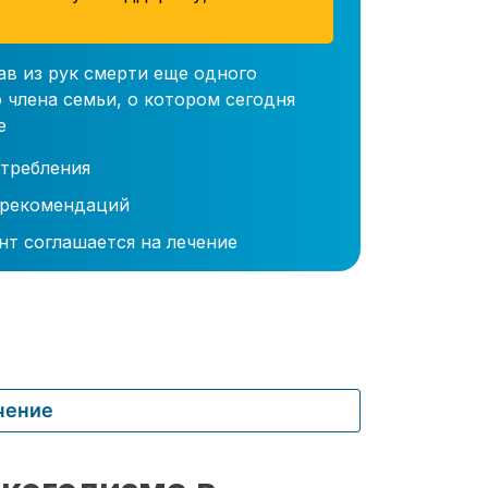
ав из рук смерти еще одного
 члена семьи, о котором сегодня
е
требления
 рекомендаций
нт соглашается на лечение
чение