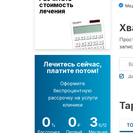
стоимость
Мед
лечения
Хв
Прост
запис
Лечитесь сейчас,
платите потом!
Да
Оформите
беспроцентную
рассрочку на услуги
Та
клиники
0
0
3
Т
%
₽
6/12
Рассрочка
Первый
Месяцев