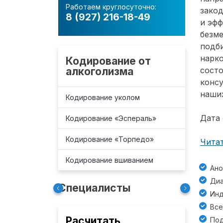
Работаем круглосуточно:
зако
8 (927) 216-18-49
и эф
безм
подб
нарко
Кодирование от
алкоголизма
состо
консу
наших
Кодирование уколом
Дата 
Кодирование «Эспераль»
Кодирование «Торпедо»
Читат
Кодирование вшиванием
Ано
Диа
Специалисты
Инд
Все
Расчитать
Под