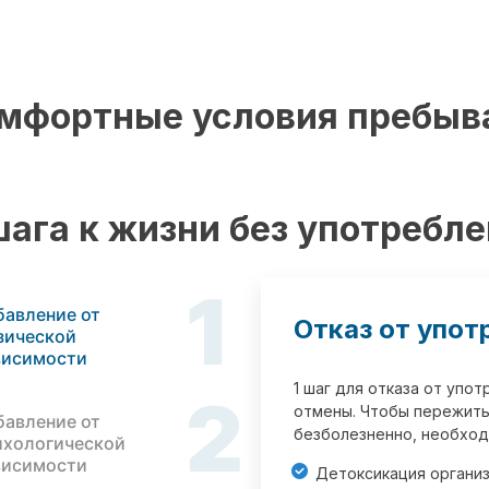
мфортные условия пребыв
шага к жизни без употребл
1
бавление от
Отказ от упот
зической
висимости
1 шаг для отказа от упо
2
отмены. Чтобы пережить
бавление от
безболезненно, необход
ихологической
висимости
Детоксикация органи