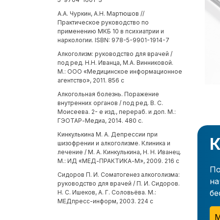
А.А. Чуркин, А.Н. Мартюшов //
Практическое руководство по
применению МКБ 10 в психиатрии и
наркологии. ISBN: 978-5-9901-1914-7
Алкоголизм: руководство для врачей /
под ред. Н.Н. Иванца, М.А. Винниковой.
М.: ООО «Медицинское информационное
агентство», 2011. 856 с
Алкогольная болезнь. Поражение
внутренних органов / под ред. В. С.
Моисеева. 2- е изд., перераб. и доп. М.:
ГЭОТАР-Медиа, 2014. 480 с.
Кинкулькина М. А. Депрессии при
К
шизофрении и алкоголизме. Клиника и
лечение / М. А. Кинкулькина, Н. Н. Иванец.
М.: ИД «МЕД-ПРАКТИКА-М», 2009. 216 с
По
Сидоров П. И. Соматогенез алкоголизма:
на
руководство для врачей / П. И. Сидоров.
бе
Н. С. Ишеков, А. Г. Соловьёва. М.:
МЕДпресс-информ, 2003. 224 с
М