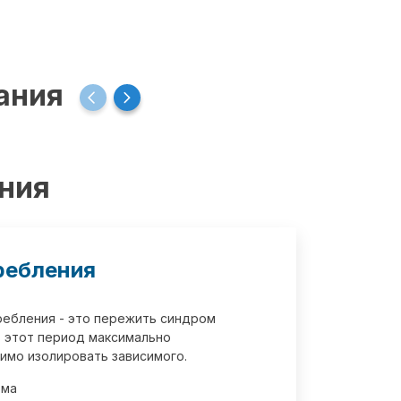
ания
ения
ребления
требления - это пережить синдром
 этот период максимально
имо изолировать зависимого.
зма