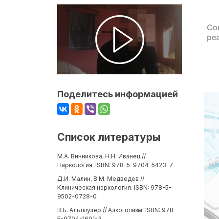
Со
ре
Поделитесь информацией
Список литературы
М.А. Винникова, Н.Н. Иванец //
Наркология. ISBN: 978-5-9704-5423-7
Д.И. Малин, В.М. Медведев //
Клиническая наркология. ISBN: 978-5-
9502-0728-0
В.Б. Альтшулер // Алкоголизм. ISBN: 978-
5-9704-1601-3