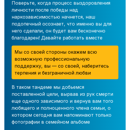
Поверьте, когда процесс выздоровления
личности после победы над
наркозависимостью начнется, наш
подопечный осознает, что именно вы для
него сделали, он будет вам бесконечно
благодарен! Давайте работать вместе
Мы со своей стороны окажем всю
возможную профессиональную
поддержку, вы — со своей, наберитесь
терпения и безграничной любви
В таком тандеме мы добьемся
поставленной цели, вырвав из рук смерти
еще одного зависимого и вернув вам того
любящего и полноценного члена семьи, о
котором сегодня вам напоминают только
фотографии в семейном альбоме