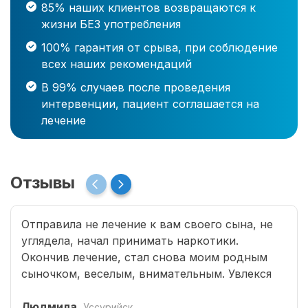
85% наших клиентов возвращаются к
жизни БЕЗ употребления
100% гарантия от срыва, при соблюдение
всех наших рекомендаций
В 99% случаев после проведения
интервенции, пациент соглашается на
лечение
Отзывы
Отправила не лечение к вам своего сына, не
углядела, начал принимать наркотики.
Окончив лечение, стал снова моим родным
сыночком, веселым, внимательным. Увлекся
программированием, занимается бегом.
Страшно подумать, что было бы без помощи
Людмила
Уссурийск