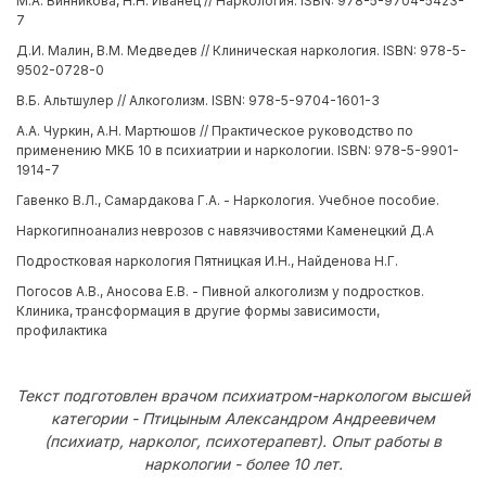
М.А. Винникова, Н.Н. Иванец // Наркология. ISBN: 978-5-9704-5423-
7
Д.И. Малин, В.М. Медведев // Клиническая наркология. ISBN: 978-5-
9502-0728-0
В.Б. Альтшулер // Алкоголизм. ISBN: 978-5-9704-1601-3
А.А. Чуркин, А.Н. Мартюшов // Практическое руководство по
применению МКБ 10 в психиатрии и наркологии. ISBN: 978-5-9901-
1914-7
Гавенко В.Л., Самардакова Г.А. - Наркология. Учебное пособие.
Наркогипноанализ неврозов с навязчивостями Каменецкий Д.А
Подростковая наркология Пятницкая И.Н., Найденова Н.Г.
Погосов А.В., Аносова Е.В. - Пивной алкоголизм у подростков.
Клиника, трансформация в другие формы зависимости,
профилактика
Текст подготовлен врачом психиатром-наркологом высшей
категории - Птицыным Александром Андреевичем
(психиатр, нарколог, психотерапевт). Опыт работы в
наркологии - более 10 лет.