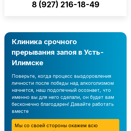
8 (927) 216-18-49
Клиника срочного
прерывания запоя в Усть-
Илимске
Поверьте, когда процесс выздоровления
личности после победы над алкоголизмом
начнется, наш подопечный осознает, что
именно вы для него сделали, он будет вам
бесконечно благодарен! Давайте работать
вместе
Мы со своей стороны окажем всю