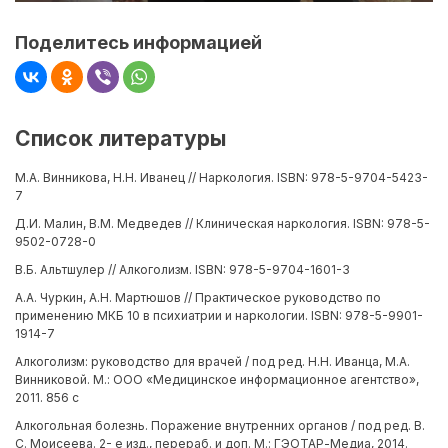
Поделитесь информацией
Список литературы
М.А. Винникова, Н.Н. Иванец // Наркология. ISBN: 978-5-9704-5423-
7
Д.И. Малин, В.М. Медведев // Клиническая наркология. ISBN: 978-5-
9502-0728-0
В.Б. Альтшулер // Алкоголизм. ISBN: 978-5-9704-1601-3
А.А. Чуркин, А.Н. Мартюшов // Практическое руководство по
применению МКБ 10 в психиатрии и наркологии. ISBN: 978-5-9901-
1914-7
Алкоголизм: руководство для врачей / под ред. Н.Н. Иванца, М.А.
Винниковой. М.: ООО «Медицинское информационное агентство»,
2011. 856 с
Алкогольная болезнь. Поражение внутренних органов / под ред. В.
С. Моисеева. 2- е изд., перераб. и доп. М.: ГЭОТАР-Медиа, 2014.