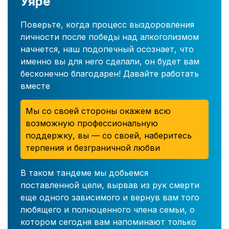
Уяре
Поверьте, когда процесс выздоровления
личности после победы над алкоголизмом
начнется, наш подопечный осознает, что
именно вы для него сделали, он будет вам
бесконечно благодарен! Давайте работать
вместе
Мы со своей стороны окажем всю
возможную профессиональную
поддержку, вы — со своей, наберитесь
терпения и безграничной любви
В таком тандеме мы добьемся
поставленной цели, вырвав из рук смерти
еще одного зависимого и вернув вам того
любящего и полноценного члена семьи, о
котором сегодня вам напоминают только