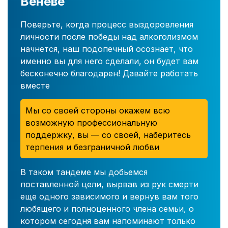
Венёве
Поверьте, когда процесс выздоровления
личности после победы над алкоголизмом
начнется, наш подопечный осознает, что
именно вы для него сделали, он будет вам
бесконечно благодарен! Давайте работать
вместе
Мы со своей стороны окажем всю
возможную профессиональную
поддержку, вы — со своей, наберитесь
терпения и безграничной любви
В таком тандеме мы добьемся
поставленной цели, вырвав из рук смерти
еще одного зависимого и вернув вам того
любящего и полноценного члена семьи, о
котором сегодня вам напоминают только