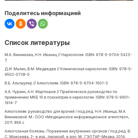
Поделитесь информацией
Список литературы
М.А. Винникова, Н.Н. Иванец // Наркология. ISBN: 978-5-9704-5423-
7
Д.И. Малин, В.М. Медведев // Клиническая наркология. ISBN: 978-5-
9502-0728-0
В.Б. Альтшулер // Алкоголизм. ISBN: 978-5-9704-1601-3
А.А. Чуркин, А.Н. Мартюшов // Практическое руководство по
применению МКБ 10 в психиатрии и наркологии. ISBN: 978-5-9901-
1914-7
Алкоголизм: руководство для врачей / под ред. Н.Н. Иванца, М.А.
Винниковой. М.: ООО «Медицинское информационное агентство»,
2011. 856 с
Алкогольная болезнь. Поражение внутренних органов / под ред. В.
С. Моисеева. 2- е изд., перераб. и доп. М.: ГЭОТАР-Медиа, 2014.