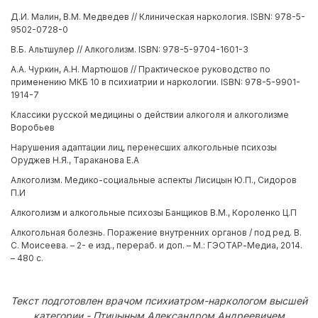
Д.И. Малин, В.М. Медведев // Клиническая наркология. ISBN: 978-5-
9502-0728-0
В.Б. Альтшулер // Алкоголизм. ISBN: 978-5-9704-1601-3
А.А. Чуркин, А.Н. Мартюшов // Практическое руководство по
применению МКБ 10 в психиатрии и наркологии. ISBN: 978-5-9901-
1914-7
Классики русской медицины о действии алкоголя и алкоголизме
Воробьев
Нарушения адаптации лиц, перенесших алкогольные психозы
Оруджев Н.Я., Тараканова Е.А
Алкоголизм. Медико-социальные аспекты Лисицын Ю.П., Сидоров
П.И
Алкоголизм и алкогольные психозы Банщиков В.М., Короленко Ц.П
Алкогольная болезнь. Поражение внутренних органов / под ред. В.
С. Моисеева. – 2- е изд., перераб. и доп. – М.: ГЭОТАР-Медиа, 2014.
– 480 с.
Текст подготовлен врачом психиатром-наркологом высшей
категории - Птицыным Александром Андреевичем