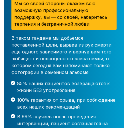
Мы со своей стороны окажем всю
возможную профессиональную
поддержку, вы — со своей, наберитесь
терпения и безграничной любви
В таком тандеме мы добьемся
поставленной цели, вырвав из рук смерти
еще одного зависимого и вернув вам того
любящего и полноценного члена семьи, о
котором сегодня вам напоминают только
фотографии в семейном альбоме
85% наших пациентов возвращаются к
жизни БЕЗ употребления
100% гарантия от срыва, при соблюдение
всех наших рекомендаций
В 99% случаев после проведения
интервенции, пациент соглашается на