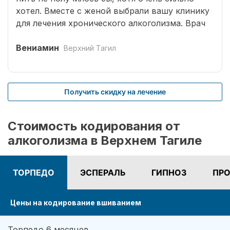
хотел. Вместе с женой выбрали вашу клинику
для лечения хронического алкоголизма. Врач
выбрал оптимальный способ кодирования
сроком на три года. Вшивание препаратов
Вениамин
Верхний Тагил
безболезненное. После чего было комплексное
лечение. Врачом наркологом было подобрано
несколько начальных эффективных методик
Получить скидку на лечение
для меня. Я завязал с приемом спиртных
напитков (Без лирики со стороны жены,
конечно не обошлось.). На учете нигде не
Стоимость кодирования от
состою. И вот срок кодировки уже прошел,
алкоголизма в Верхнем Тагиле
но я пить не хочу совсем. Я отказался от
употребления алкоголя навсегда. Спасибо!
ТОРПЕДО
ЭСПЕРАЛЬ
ГИПНОЗ
ПРО
Цены на кодирование вшиванием
Торпедо 6 месяцев