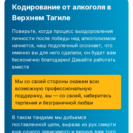
Кодирование от алкоголя в
Верхнем Тагиле
Поверьте, когда процесс выздоровления
личности после победы над алкоголизмом
начнется, наш подопечный осознает, что
именно вы для него сделали, он будет вам
бесконечно благодарен! Давайте работать
вместе
Мы со своей стороны окажем всю
возможную профессиональную
поддержку, вы — со своей, наберитесь
терпения и безграничной любви
В таком тандеме мы добьемся
поставленной цели, вырвав из рук смерти
еще одного зависимого и вернув вам того