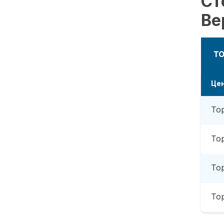
Ст
Ве
Т
Це
То
То
То
То