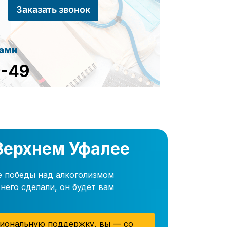
Заказать звонок
сами
8-49
 Верхнем Уфалее
е победы над алкоголизмом
него сделали, он будет вам
иональную поддержку, вы — со