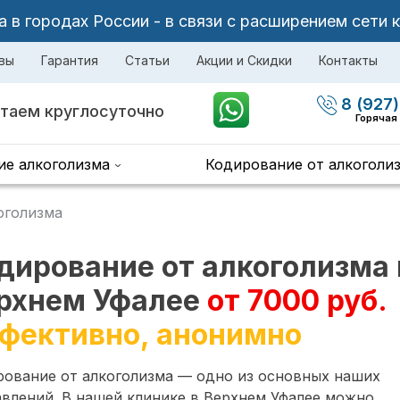
в городах России - в связи с расширением сети 
вы
Гарантия
Статьи
Акции и Скидки
Контакты
8 (927)
таем круглосуточно
Горячая
ие алкоголизма
Кодирование от алкоголи
оголизма
дирование от алкоголизма 
рхнем Уфалее
от 7000 руб.
фективно, анонимно
рование от алкоголизма — одно из основных наших
влений. В нашей клинике в Верхнем Уфалее можно