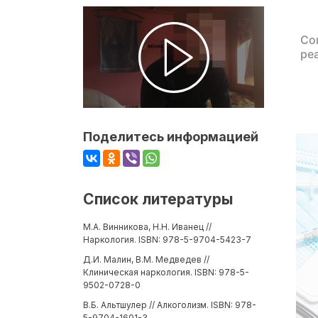
Со
ре
Поделитесь информацией
Список литературы
М.А. Винникова, Н.Н. Иванец //
Наркология. ISBN: 978-5-9704-5423-7
Д.И. Малин, В.М. Медведев //
Клиническая наркология. ISBN: 978-5-
9502-0728-0
В.Б. Альтшулер // Алкоголизм. ISBN: 978-
5-9704-1601-3