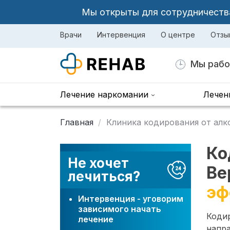
Мы открыты для сотрудничества 
Врачи
Интервенция
О центре
Отзы
Мы рабо
Лечение наркомании
Лечен
Главная
Клиника кодирования от алк
Ко
Не хочет
Ве
лечиться?
эф
Интервенция - уговорим
зависимого начать
Коди
лечение
напра