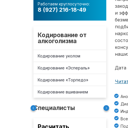
Работаем круглосуточно:
зако
8 (927) 216-18-49
и эф
безм
подб
нарко
Кодирование от
алкоголизма
состо
консу
наших
Кодирование уколом
Дата 
Кодирование «Эспераль»
Кодирование «Торпедо»
Читат
Кодирование вшиванием
Ано
Диа
Специалисты
Инд
Все
Расчитать
Под