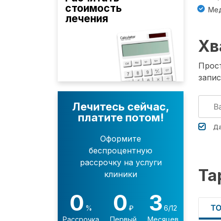
стоимость
Мед
лечения
Хв
Прост
запис
Лечитесь сейчас,
платите потом!
Да
Оформите
беспроцентную
рассрочку на услуги
Та
клиники
0
0
3
Т
%
₽
6/12
Рассрочка
Первый
Месяцев