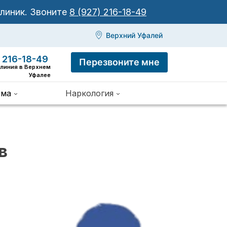
клиник.
Звоните
8 (927) 216-18-49
Верхний Уфалей
 216-18-49
Перезвоните мне
 линия в Верхнем
Уфалее
зма
Наркология
в