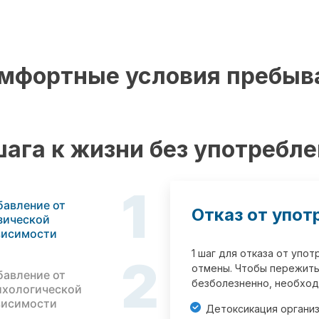
мфортные условия пребыв
шага к жизни без употребл
1
бавление от
Отказ от упот
зической
висимости
1 шаг для отказа от упо
2
отмены. Чтобы пережить
бавление от
безболезненно, необход
ихологической
висимости
Детоксикация органи