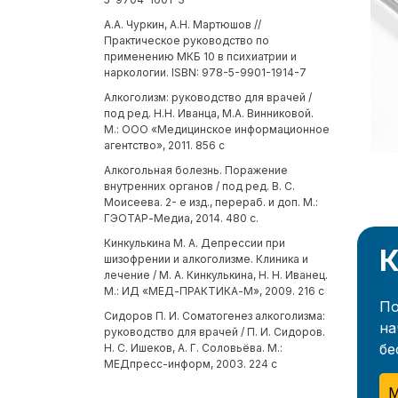
А.А. Чуркин, А.Н. Мартюшов //
Практическое руководство по
применению МКБ 10 в психиатрии и
наркологии. ISBN: 978-5-9901-1914-7
Алкоголизм: руководство для врачей /
под ред. Н.Н. Иванца, М.А. Винниковой.
М.: ООО «Медицинское информационное
агентство», 2011. 856 с
Алкогольная болезнь. Поражение
внутренних органов / под ред. В. С.
Моисеева. 2- е изд., перераб. и доп. М.:
ГЭОТАР-Медиа, 2014. 480 с.
Кинкулькина М. А. Депрессии при
К
шизофрении и алкоголизме. Клиника и
лечение / М. А. Кинкулькина, Н. Н. Иванец.
М.: ИД «МЕД-ПРАКТИКА-М», 2009. 216 с
По
Сидоров П. И. Соматогенез алкоголизма:
на
руководство для врачей / П. И. Сидоров.
бе
Н. С. Ишеков, А. Г. Соловьёва. М.:
МЕДпресс-информ, 2003. 224 с
М