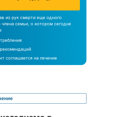
ав из рук смерти еще одного
 члена семьи, о котором сегодня
е
требления
 рекомендаций
нт соглашается на лечение
чение