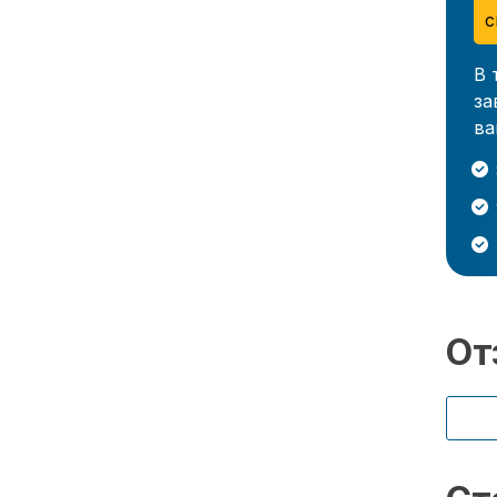
с
В 
за
ва
От