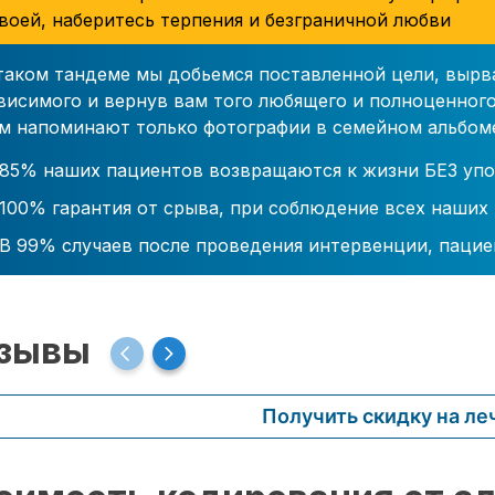
воей, наберитесь терпения и безграничной любви
таком тандеме мы добьемся поставленной цели, вырв
висимого и вернув вам того любящего и полноценного
м напоминают только фотографии в семейном альбом
85% наших пациентов возвращаются к жизни БЕЗ упо
100% гарантия от срыва, при соблюдение всех наших
В 99% случаев после проведения интервенции, пацие
зывы
Получить скидку на ле